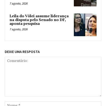
7 agosto, 2026
Leila do Vôlei assume liderança
na disputa pelo Senado no DF,
aponta pesquisa
7 agosto, 2026
DEIXE UMA RESPOSTA
Comentário:
No