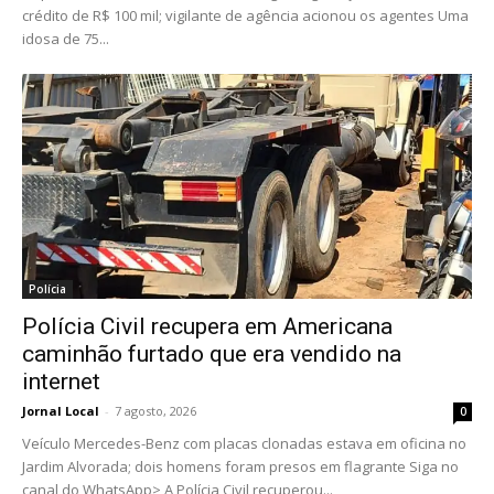
crédito de R$ 100 mil; vigilante de agência acionou os agentes Uma
idosa de 75...
Polícia
Polícia Civil recupera em Americana
caminhão furtado que era vendido na
internet
Jornal Local
-
7 agosto, 2026
0
Veículo Mercedes-Benz com placas clonadas estava em oficina no
Jardim Alvorada; dois homens foram presos em flagrante Siga no
canal do WhatsApp> A Polícia Civil recuperou...