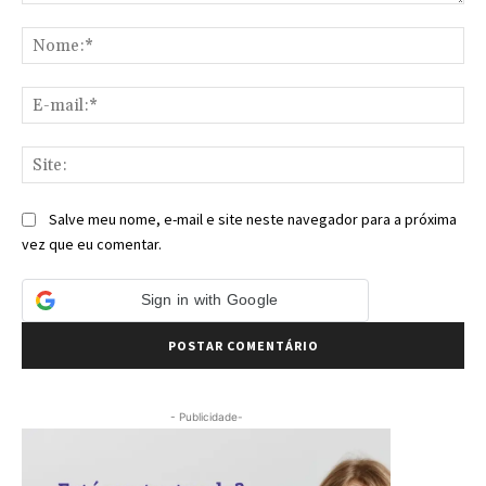
Comentário:
No
E-
mai
Sit
Salve meu nome, e-mail e site neste navegador para a próxima
vez que eu comentar.
Sign in with Google
- Publicidade-