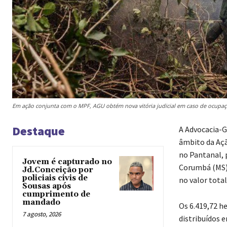
Em ação conjunta com o MPF, AGU obtém nova vitória judicial em caso de ocupaçã
Destaque
A Advocacia-G
âmbito da Açã
no Pantanal, p
Jovem é capturado no
Corumbá (MS),
Jd.Conceição por
policiais civis de
no valor total
Sousas após
cumprimento de
mandado
Os 6.419,72 h
7 agosto, 2026
distribuídos 