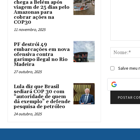
chega a Belém após
viagem de 25 dias pelo
Amazonas para
cobrar ações na
COP30
11 novembro, 2025
Comentário:
PF destrói 49
embarcações em nova
ofensiva contra
garimpo ilegal no Rio
Madeira
Salve meu n
27 outubro, 2025
Lula diz que Brasil
sediará COP 30 com
“autoridade de quem
dá exemplo” e defende
pesquisa de petróleo
24 outubro, 2025