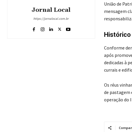
União de Patr
Jornal Local
mensagem cla
responsabiliz
https://jornalocal.com.br
Histórico
Conforme demo
após promover
dedicadas à p
currais e edi
Os réus vinh
de pastagem e
operação do I
Compar