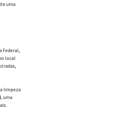
ite uma
 Federal,
o local
stradas,
a limpeza
4, uma
ais.