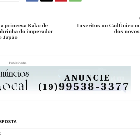
 a princesa Kako de
Inscritos no CadÚnico 
obrinha do imperador
dos novo
o Japão
- Publicidade-
ESPOSTA