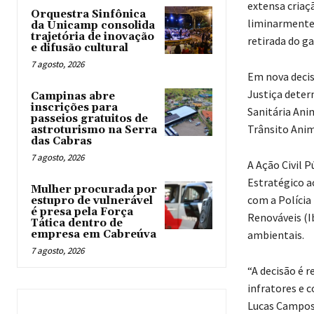
extensa criaçã
Orquestra Sinfônica
liminarmente 
da Unicamp consolida
trajetória de inovação
retirada do ga
e difusão cultural
7 agosto, 2026
Em nova decisã
Justiça deter
Campinas abre
inscrições para
Sanitária Anim
passeios gratuitos de
Trânsito Anim
astroturismo na Serra
das Cabras
7 agosto, 2026
A Ação Civil 
Estratégico ao
Mulher procurada por
com a Polícia
estupro de vulnerável
é presa pela Força
Renováveis (I
Tática dentro de
empresa em Cabreúva
ambientais.
7 agosto, 2026
“A decisão é 
infratores e 
Lucas Campos 