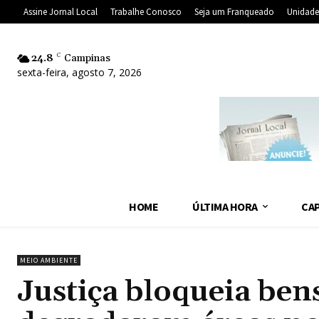
Assine Jornal Local
Trabalhe Conosco
Seja um Franqueado
Unidade
24.8
C
Campinas
sexta-feira, agosto 7, 2026
HOME
ÚLTIMA HORA
CAP
MEIO AMBIENTE
Justiça bloqueia ben