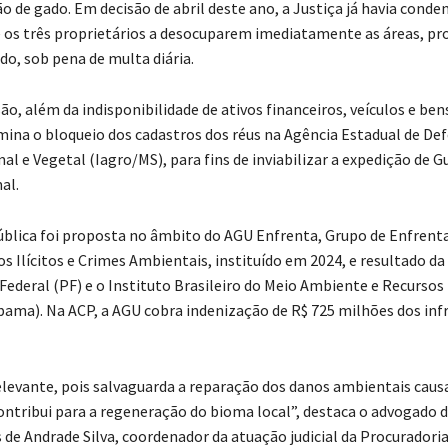
o de gado. Em decisão de abril deste ano, a Justiça já havia conde
os três proprietários a desocuparem imediatamente as áreas, p
do, sob pena de multa diária.
o, além da indisponibilidade de ativos financeiros, veículos e ben
mina o bloqueio dos cadastros dos réus na Agência Estadual de De
al e Vegetal (Iagro/MS), para fins de inviabilizar a expedição de G
al.
Pública foi proposta no âmbito do AGU Enfrenta, Grupo de Enfren
s Ilícitos e Crimes Ambientais, instituído em 2024, e resultado da
 Federal (PF) e o Instituto Brasileiro do Meio Ambiente e Recursos
bama). Na ACP, a AGU cobra indenização de R$ 725 milhões dos inf
relevante, pois salvaguarda a reparação dos danos ambientais caus
contribui para a regeneração do bioma local”, destaca o advogado 
de Andrade Silva, coordenador da atuação judicial da Procuradori