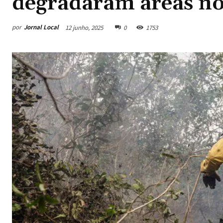
degradaram áreas no
por
Jornal Local
12 junho, 2025
0
1753