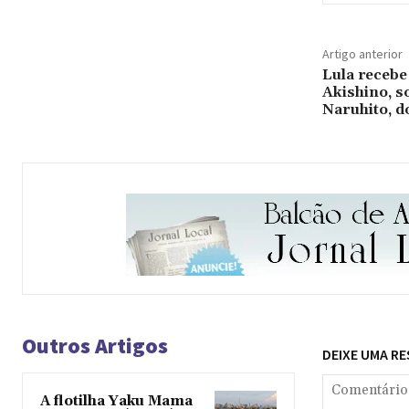
Artigo anterior
Lula recebe
Akishino, s
Naruhito, d
Outros Artigos
DEIXE UMA R
A flotilha Yaku Mama