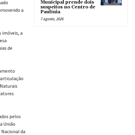
Municipal prende dois
nado
suspeitos no Centro de
romovendo a
Paulínia
7 agosto, 2026
s imóveis, a
fesa
uias de
tamento
 articulação
 Naturais
ratores
ados pelos
da União
a Nacional da