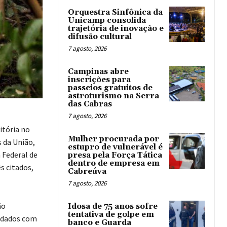
Orquestra Sinfônica da
Unicamp consolida
trajetória de inovação e
difusão cultural
7 agosto, 2026
Campinas abre
inscrições para
passeios gratuitos de
astroturismo na Serra
das Cabras
7 agosto, 2026
itória no
Mulher procurada por
 da União,
estupro de vulnerável é
 Federal de
presa pela Força Tática
dentro de empresa em
s citados,
Cabreúva
7 agosto, 2026
ão
Idosa de 75 anos sofre
tentativa de golpe em
radados com
banco e Guarda