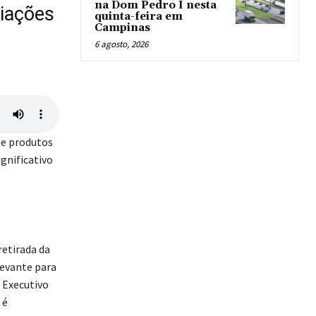
na Dom Pedro I nesta
ciações
quinta-feira em
Campinas
6 agosto, 2026
de produtos
ignificativo
retirada da
levante para
 Executivo
 é