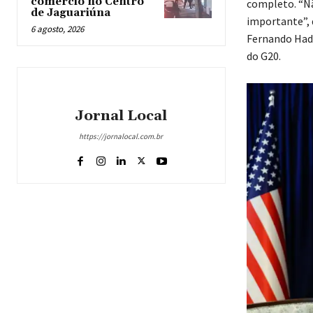
comércio no Centro
completo. “Nã
de Jaguariúna
importante”, 
6 agosto, 2026
Fernando Hadd
do G20.
Jornal Local
https://jornalocal.com.br