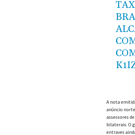
TAX
BRA
AL
COM
CO
K1I
A nota emitid
anúncio norte
assessores de 
bilaterais. O 
entraves aind