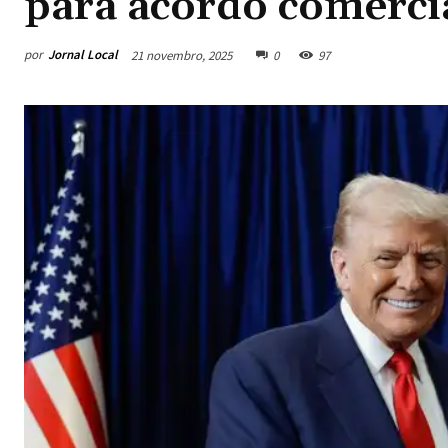
para acordo comerci
por
Jornal Local
21 novembro, 2025
0
97