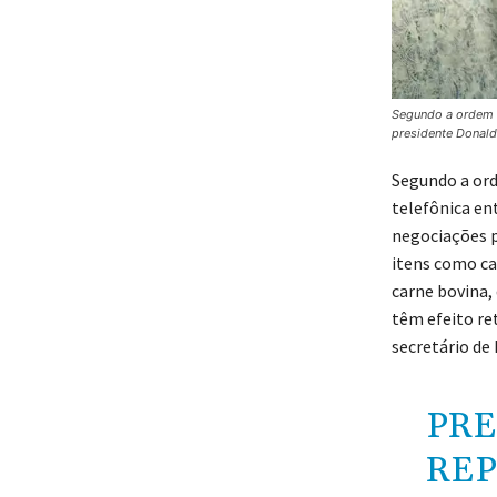
Segundo a ordem e
presidente Donald
Segundo a ord
telefônica en
negociações p
itens como caf
carne bovina,
têm efeito re
secretário de
PRE
REP