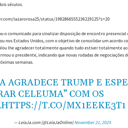
ois séculos.
ter.com/lazarorosa25/status/1982866555236229125?s=20
ou o comunicado para sinalizar disposição de encontro presencia
l ou nos Estados Unidos, com o objetivo de consolidar um acordo c
Vou lhe agradecer totalmente quando tudo estiver totalmente a
firmou o presidente, indicando que novas rodadas de negociações 
róximas semanas.
A AGRADECE TRUMP E ESP
RAR CELEUMA” COM OS
A
HTTPS://T.CO/MX1EEKE3T1
— LeiaJa.com (@LeiaJaOnline)
November 21, 2025