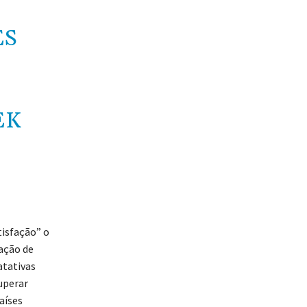
ES
EK
tisfação” o
ação de
atativas
superar
aíses