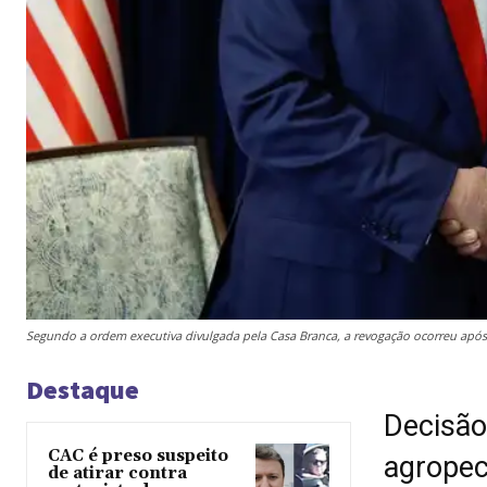
Segundo a ordem executiva divulgada pela Casa Branca, a revogação ocorreu após 
Destaque
Decisão
CAC é preso suspeito
agropec
de atirar contra