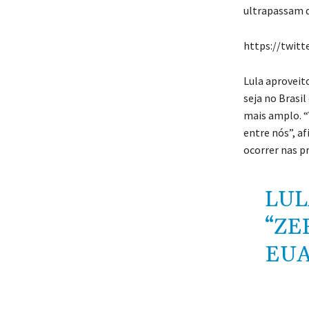
ultrapassam d
https://twit
Lula aproveit
seja no Brasi
mais amplo. “
entre nós”, a
ocorrer nas p
LUL
“ZE
EU