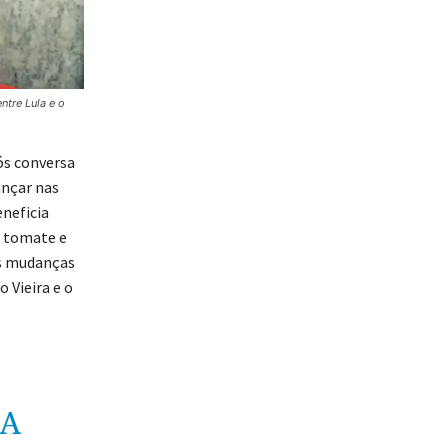
ntre Lula e o
ós conversa
ançar nas
neficia
a, tomate e
As mudanças
 Vieira e o
DA