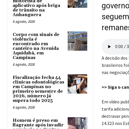
motorista de
governo
aplicativo após briga
de trânsito na
Anhanguera
seguem 
6 agosto, 2026
remane
Corpo com sinais de
violência é
encontrado em
canteiro na Avenida
Aquidabã, em
Campinas
A decisão dos
6 agosto, 2026
brasileiros fo
nas negociaçõe
Fiscalização fecha 44
clínicas odontológicas
em Campinas no
>> Siga o can
primeiro semestre de
2026, número já
supera todo 2025
Em vídeo publi
6 agosto, 2026
tarifa adicio
destravar pen
Homem é preso em
14.323 nos Es
flagrante após invadir