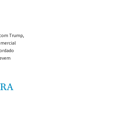
l com Trump,
omercial
cordado
devem
ERA