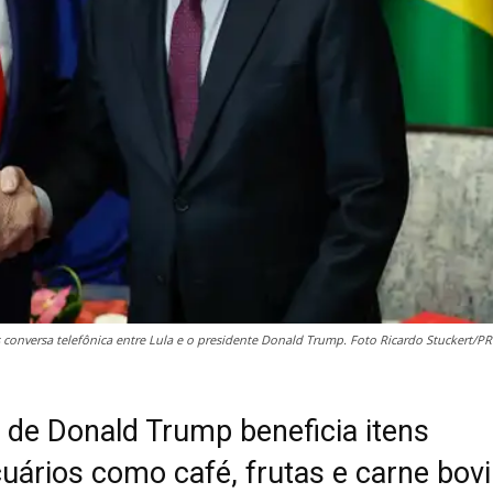
conversa telefônica entre Lula e o presidente Donald Trump. Foto Ricardo Stuckert/PR
 de Donald Trump beneficia itens
uários como café, frutas e carne bovi