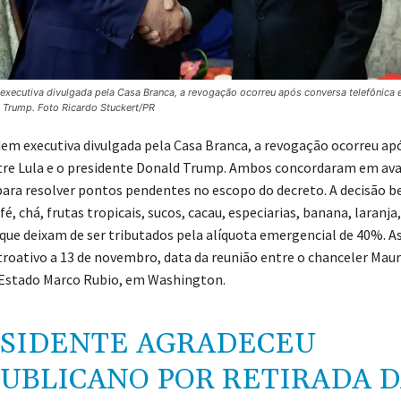
xecutiva divulgada pela Casa Branca, a revogação ocorreu após conversa telefônica e
 Trump. Foto Ricardo Stuckert/PR
em executiva divulgada pela Casa Branca, a revogação ocorreu ap
tre Lula e o presidente Donald Trump. Ambos concordaram em av
ara resolver pontos pendentes no escopo do decreto. A decisão be
é, chá, frutas tropicais, sucos, cacau, especiarias, banana, laranj
 que deixam de ser tributados pela alíquota emergencial de 40%. 
troativo a 13 de novembro, data da reunião entre o chanceler Mauro
 Estado Marco Rubio, em Washington.
SIDENTE AGRADECEU
UBLICANO POR RETIRADA 