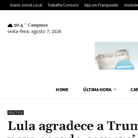
Assine Jornal Local
Trabalhe Conosco
Seja um Franqueado
Unidade
20.4
C
Campinas
sexta-feira, agosto 7, 2026
HOME
ÚLTIMA HORA
CAP
POLÍTICA
Lula agradece a Tru