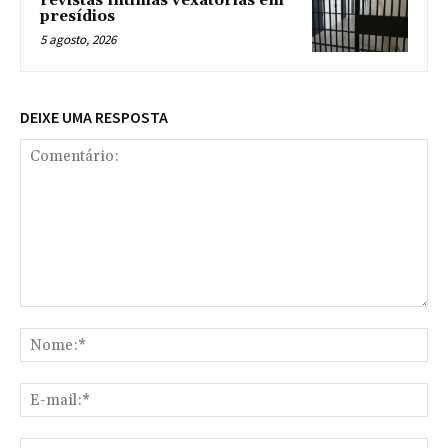
revistas íntimas vexatórias em
presídios
5 agosto, 2026
DEIXE UMA RESPOSTA
Comentário:
No
E-
mai
Sit