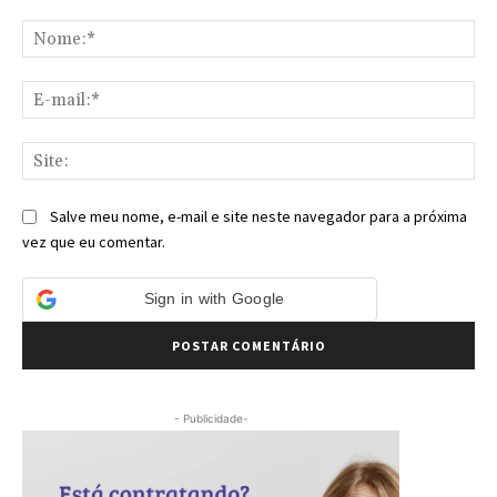
Comentário:
No
E-
mai
Sit
Salve meu nome, e-mail e site neste navegador para a próxima
vez que eu comentar.
Sign in with Google
- Publicidade-