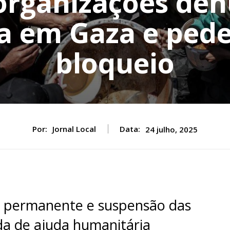
 organizações de
 em Gaza e ped
bloqueio
Por:
Jornal Local
Data:
24 julho, 2025
 permanente e suspensão das
ada de ajuda humanitária