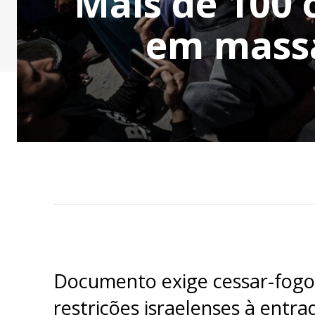
Mais de 100
em massa
Documento exige cessar-fogo
restrições israelenses à entr