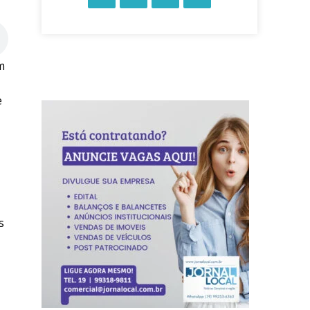
m
e
s