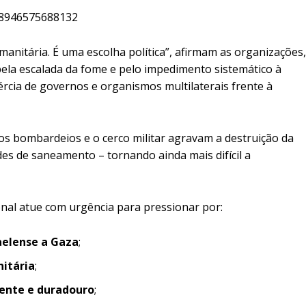
118946575688132
anitária. É uma escolha política”, afirmam as organizações,
pela escalada da fome e pelo impedimento sistemático à
nércia de governos e organismos multilaterais frente à
os bombardeios e o cerco militar agravam a destruição da
edes de saneamento – tornando ainda mais difícil a
nal atue com urgência para pressionar por:
aelense a Gaza
;
nitária
;
ente e duradouro
;