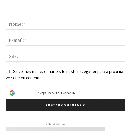
Comentário:
No
E-
mai
Sit
Salve meu nome, e-mail e site neste navegador para a próxima
vez que eu comentar.
Sign in with Google
- Publicidade-