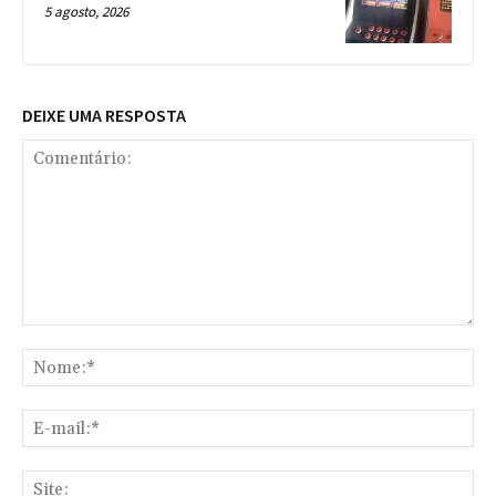
5 agosto, 2026
DEIXE UMA RESPOSTA
Comentário:
No
E-
mai
Sit