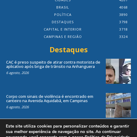
BRASIL
4068
POLÍTICA
3890
DESTAQUES
3798
CAPITAL E INTERIOR
3718
CAMPINAS E REGIÃO
3324
Destaques
CAC é preso suspeito de atirar contra motorista de
aplicativo após briga de trânsito na Anhanguera
6 agosto, 2026
Corpo com sinais de violência é encontrado em
canteiro na Avenida Aquidabã, em Campinas
6 agosto, 2026
Este site utiliza cookies para personalizar conteúdos e garantir
sua melhor experiência de navegação no site. Ao continuar