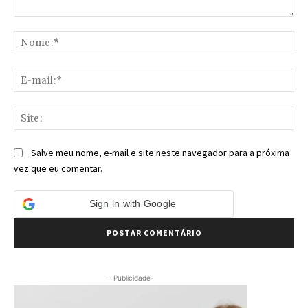
Comentário:
No
E-
mai
Sit
Salve meu nome, e-mail e site neste navegador para a próxima
vez que eu comentar.
Sign in with Google
- Publicidade-