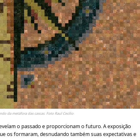
ndo da metáfora das cascas. Foto Raul Cecílio
 revelam o passado e proporcionam o futuro. A exposição
s que os formaram, desnudando também suas expectativas e