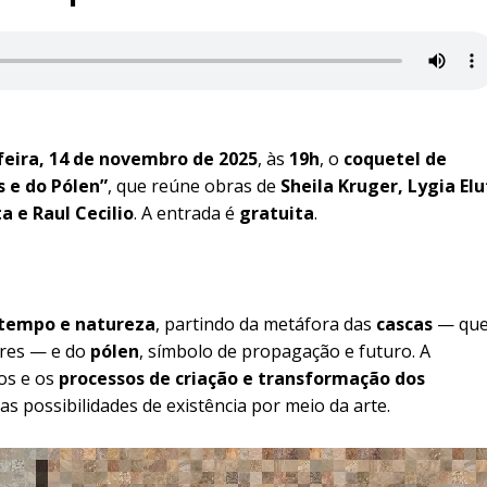
feira, 14 de novembro de 2025
, às
19h
, o
coquetel de
 e do Pólen”
, que reúne obras de
Sheila Kruger, Lygia Elu
a e Raul Cecilio
. A entrada é
gratuita
.
 tempo e natureza
, partindo da metáfora das
cascas
— qu
ores — e do
pólen
, símbolo de propagação e futuro. A
os e os
processos de criação e transformação dos
s possibilidades de existência por meio da arte.