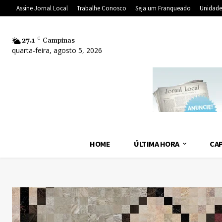
Assine Jornal Local
Trabalhe Conosco
Seja um Franqueado
Unidade
27.1
C
Campinas
quarta-feira, agosto 5, 2026
HOME
ÚLTIMA HORA
CAP