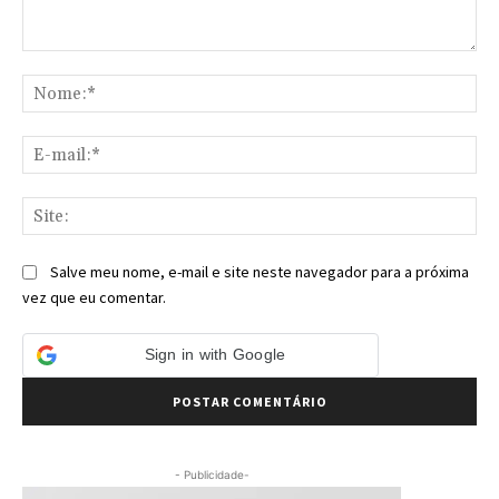
Comentário:
No
E-
mai
Sit
Salve meu nome, e-mail e site neste navegador para a próxima
vez que eu comentar.
Sign in with Google
- Publicidade-