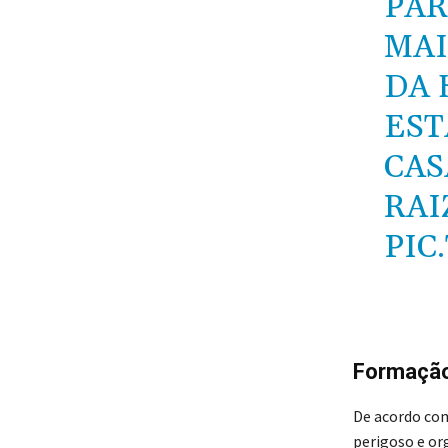
PAR
MAI
DA 
EST
CAS
RAI
PIC
Formação
De acordo com
perigoso e or