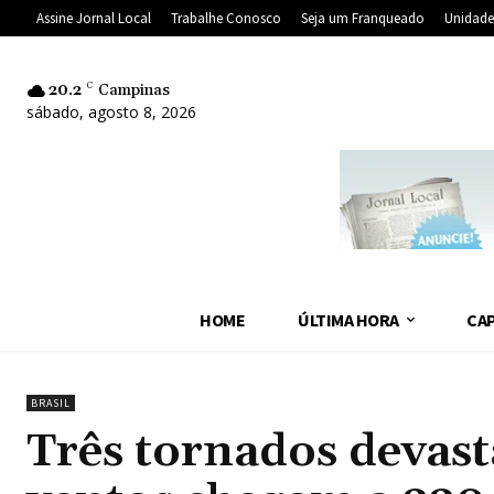
Assine Jornal Local
Trabalhe Conosco
Seja um Franqueado
Unidade
20.2
C
Campinas
sábado, agosto 8, 2026
HOME
ÚLTIMA HORA
CAP
BRASIL
Três tornados devas