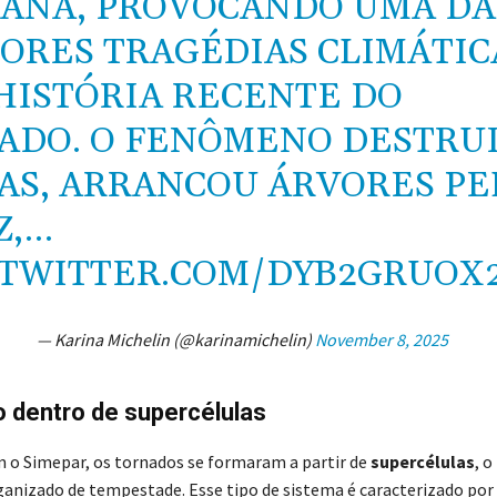
ANÁ, PROVOCANDO UMA DA
ORES TRAGÉDIAS CLIMÁTIC
HISTÓRIA RECENTE DO
ADO. O FENÔMENO DESTRU
AS, ARRANCOU ÁRVORES PE
Z,…
.TWITTER.COM/DYB2GRUOX
— Karina Michelin (@karinamichelin)
November 8, 2025
 dentro de supercélulas
 o Simepar, os tornados se formaram a partir de
supercélulas
, o
ganizado de tempestade. Esse tipo de sistema é caracterizado por