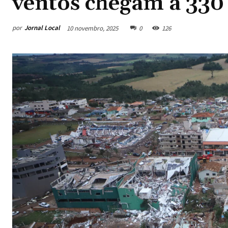
ventos chegam a 33
por
Jornal Local
10 novembro, 2025
0
126