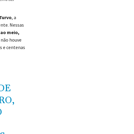
Turvo
, a
nte. Nessas
 ao meio,
, não houve
s e centenas
DE
RO,
O