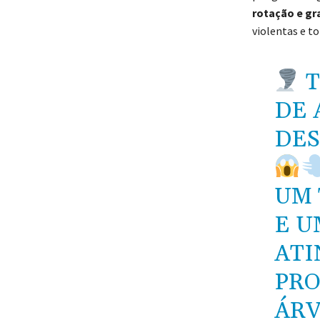
rotação e gr
violentas e t
T
DE 
DES
UM 
E U
ATI
PRO
ÁRV