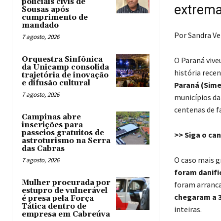
policiais civis de
extrema
Sousas após
cumprimento de
mandado
Por Sandra V
7 agosto, 2026
Orquestra Sinfônica
O Paraná viveu
da Unicamp consolida
história rece
trajetória de inovação
e difusão cultural
Paraná (Sime
7 agosto, 2026
municípios da
centenas de f
Campinas abre
inscrições para
passeios gratuitos de
>> Siga o ca
astroturismo na Serra
das Cabras
O caso mais 
7 agosto, 2026
foram danif
Mulher procurada por
foram arranca
estupro de vulnerável
chegaram a 
é presa pela Força
Tática dentro de
inteiras.
empresa em Cabreúva