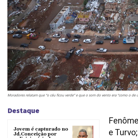
Moradores relatam que “o céu ficou verde” e que o som do vento era “como o de u
Destaque
Fenômen
Jovem é capturado no
e Turvo
Jd.Conceição por