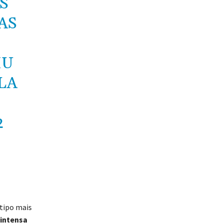
S
AS
IU
LA
2
 tipo mais
intensa