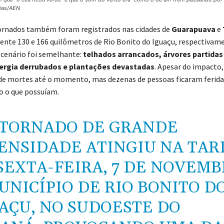
Dias/AEN
ornados também foram registrados nas cidades de
Guarapuava
e
te 130 e 166 quilômetros de Rio Bonito do Iguaçu, respectivame
o cenário foi semelhante:
telhados arrancados, árvores partidas
ergia derrubados e plantações devastadas
. Apesar do impacto
e mortes até o momento, mas dezenas de pessoas ficaram ferida
o o que possuíam.
TORNADO DE GRANDE
ENSIDADE ATINGIU NA TAR
SEXTA-FEIRA, 7 DE NOVEMB
UNICÍPIO DE RIO BONITO D
AÇU, NO SUDOESTE DO