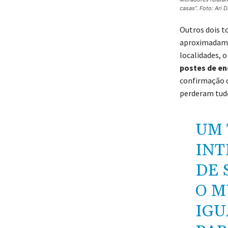
casas”. Foto: Ari 
Outros dois t
aproximadamen
localidades, 
postes de en
confirmação d
perderam tud
UM 
INT
DE 
O M
IGU