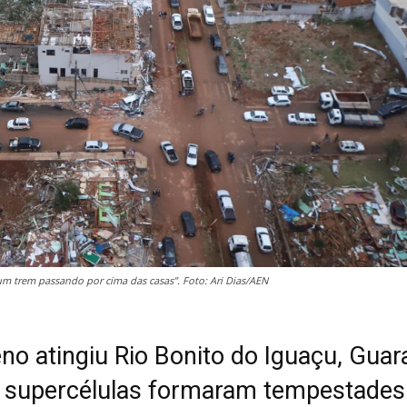
m trem passando por cima das casas”. Foto: Ari Dias/AEN
o atingiu Rio Bonito do Iguaçu, Gua
; supercélulas formaram tempestades