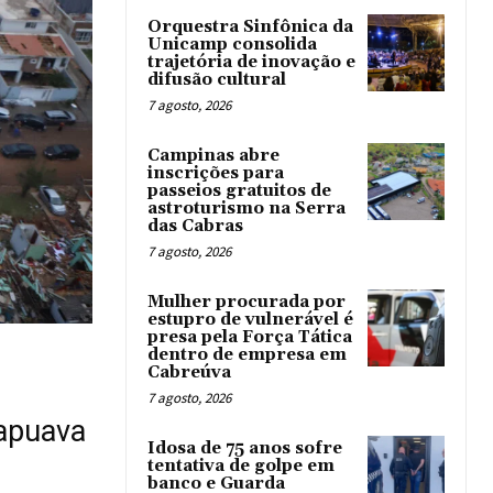
Orquestra Sinfônica da
Unicamp consolida
trajetória de inovação e
difusão cultural
7 agosto, 2026
Campinas abre
inscrições para
passeios gratuitos de
astroturismo na Serra
das Cabras
7 agosto, 2026
Mulher procurada por
estupro de vulnerável é
presa pela Força Tática
dentro de empresa em
Cabreúva
7 agosto, 2026
rapuava
Idosa de 75 anos sofre
tentativa de golpe em
banco e Guarda