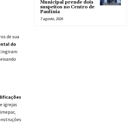
Municipal prende dois
suspeitos no Centro de
Paulínia
7 agosto, 2026
ros de sua
ntal do
tingiram
deixando
dificações
e igrejas
Simepar,
construções