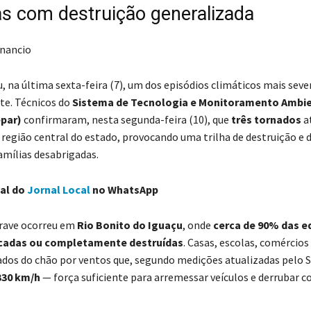
s com destruição generalizada
enancio
, na última sexta-feira (7), um dos episódios climáticos mais seve
nte. Técnicos do
Sistema de Tecnologia e Monitoramento Ambie
par)
confirmaram, nesta segunda-feira (10), que
três tornados
a
 região central do estado, provocando uma trilha de destruição e 
amílias desabrigadas.
nal do
Jornal Local
no WhatsApp
grave ocorreu em
Rio Bonito do Iguaçu
, onde
cerca de 90% das e
icadas ou completamente destruídas
. Casas, escolas, comércios 
dos do chão por ventos que, segundo medições atualizadas pelo 
330 km/h
— força suficiente para arremessar veículos e derrubar 