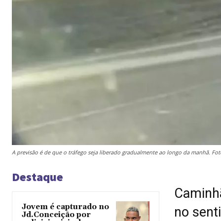
A previsão é de que o tráfego seja liberado gradualmente ao longo da manhã. F
Destaque
Caminhã
Jovem é capturado no
no senti
Jd.Conceição por