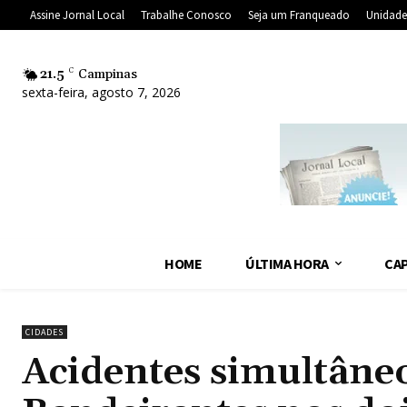
Assine Jornal Local
Trabalhe Conosco
Seja um Franqueado
Unidade
21.5
C
Campinas
sexta-feira, agosto 7, 2026
HOME
ÚLTIMA HORA
CAP
CIDADES
Acidentes simultâne