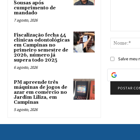
Sousas após
cumprimento de
mandado
7 agosto, 2026
Comentário:
Fiscalização fecha 44
clínicas odontológicas
em Campinas no
primeiro semestre de
2026, número já
Salve meu n
supera todo 2025
6 agosto, 2026
PM apreende três
máquinas de jogos de
azar em comércio no
Jardim Liliza, em
Campinas
5 agosto, 2026