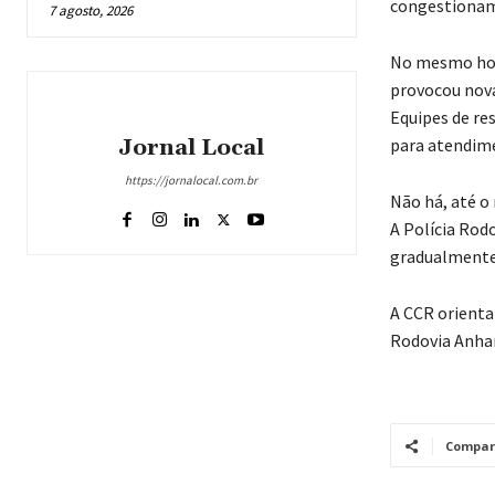
congestionam
7 agosto, 2026
No mesmo horá
provocou nova
Equipes de re
Jornal Local
para atendime
https://jornalocal.com.br
Não há, até o
A Polícia Rodo
gradualmente
A CCR orienta
Rodovia Anhan
Compar