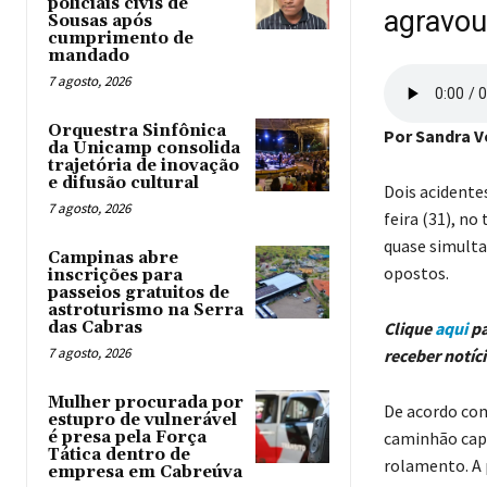
policiais civis de
agravou
Sousas após
cumprimento de
mandado
7 agosto, 2026
Orquestra Sinfônica
Por Sandra V
da Unicamp consolida
trajetória de inovação
e difusão cultural
Dois acidente
7 agosto, 2026
feira (31), no
quase simulta
Campinas abre
opostos.
inscrições para
passeios gratuitos de
astroturismo na Serra
das Cabras
Clique
aqui
pa
7 agosto, 2026
receber notíc
Mulher procurada por
De acordo com
estupro de vulnerável
é presa pela Força
caminhão capo
Tática dentro de
rolamento. A 
empresa em Cabreúva