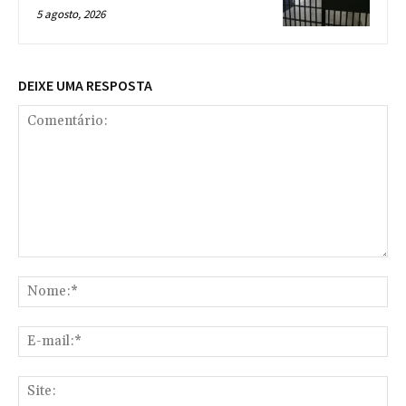
5 agosto, 2026
DEIXE UMA RESPOSTA
Comentário:
No
E-
mai
Sit