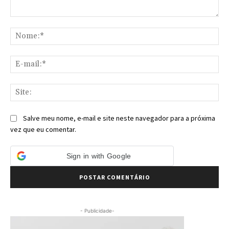
Comentário:
No
E-
mai
Sit
Salve meu nome, e-mail e site neste navegador para a próxima
vez que eu comentar.
Sign in with Google
- Publicidade-