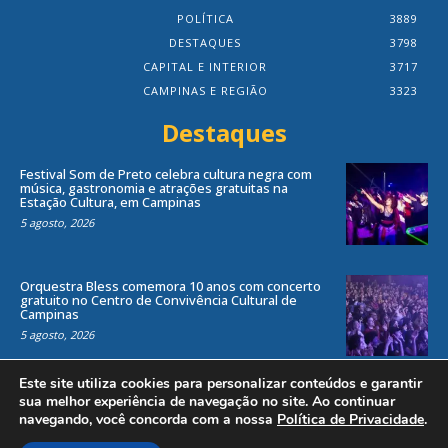
POLÍTICA
3889
DESTAQUES
3798
CAPITAL E INTERIOR
3717
CAMPINAS E REGIÃO
3323
Destaques
Festival Som de Preto celebra cultura negra com
música, gastronomia e atrações gratuitas na
Estação Cultura, em Campinas
5 agosto, 2026
Orquestra Bless comemora 10 anos com concerto
gratuito no Centro de Convivência Cultural de
Campinas
5 agosto, 2026
Este site utiliza cookies para personalizar conteúdos e garantir
sua melhor experiência de navegação no site. Ao continuar
navegando, você concorda com a nossa
Política de Privacidade
.
Todos os direitos reservados ao site Jornal Local® -
by
Agência Criosites (
Criação de Sites em Campinas
)