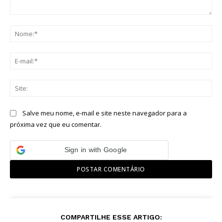
Comentário:
No
E-
mai
Sit
Salve meu nome, e-mail e site neste navegador para a
próxima vez que eu comentar.
Sign in with Google
COMPARTILHE ESSE ARTIGO: