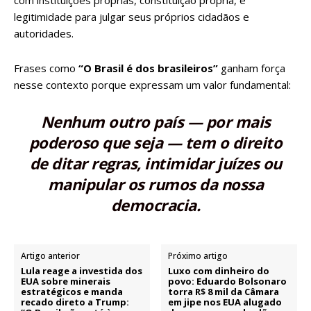
com instituições próprias, constituição própria, e
legitimidade para julgar seus próprios cidadãos e
autoridades.
Frases como
“O Brasil é dos brasileiros”
ganham força
nesse contexto porque expressam um valor fundamental:
Nenhum outro país — por mais
poderoso que seja — tem o direito
de ditar regras, intimidar juízes ou
manipular os rumos da nossa
democracia.
Artigo anterior
Próximo artigo
Lula reage a investida dos
Luxo com dinheiro do
EUA sobre minerais
povo: Eduardo Bolsonaro
estratégicos e manda
torra R$ 8 mil da Câmara
recado direto a Trump:
em jipe nos EUA alugado