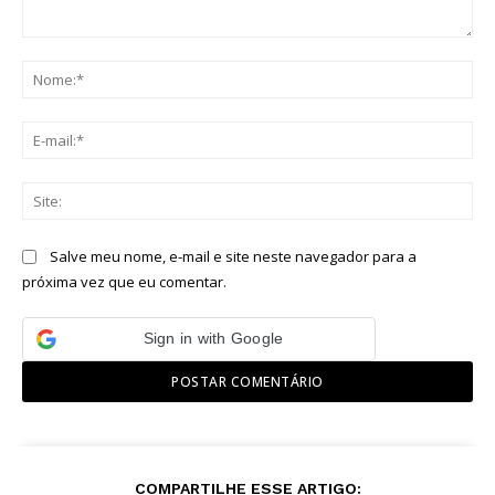
Comentário:
No
E-
mai
Sit
Salve meu nome, e-mail e site neste navegador para a
próxima vez que eu comentar.
Sign in with Google
COMPARTILHE ESSE ARTIGO: