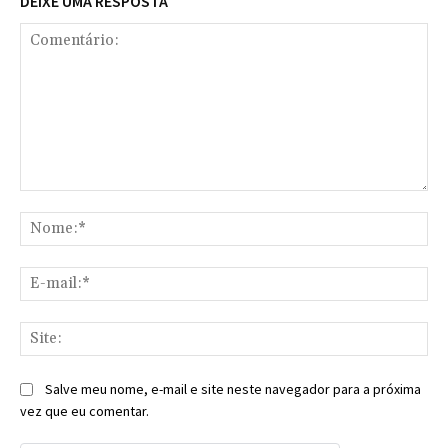
DEIXE UMA RESPOSTA
Comentário:
No
E-
mai
Sit
Salve meu nome, e-mail e site neste navegador para a próxima
vez que eu comentar.