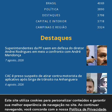
BRASIL
4069
POLÍTICA
3890
DESTAQUES
3798
CAPITAL E INTERIOR
3718
CAMPINAS E REGIÃO
3324
Destaques
Superintendentes da PF saem em defesa do diretor
Andrei Rodrigues em meio a confronto com André
Mendonça
7 agosto, 2026
CAC é preso suspeito de atirar contra motorista de
aplicativo após briga de trânsito na Anhanguera
6 agosto, 2026
Este site utiliza cookies para personalizar conteúdos e garantir
sua melhor experiência de navegação no site. Ao continuar
navegando, você concorda com a nossa
Política de Privacidade
.
Todos os direitos reservados ao site Jornal Local® -
by