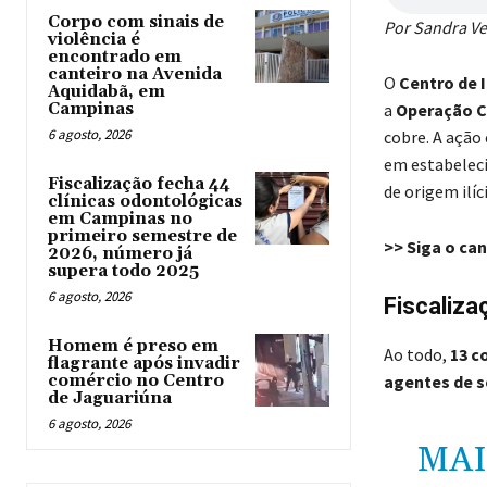
Corpo com sinais de
Por Sandra V
violência é
encontrado em
canteiro na Avenida
O
Centro de 
Aquidabã, em
Campinas
a
Operação 
6 agosto, 2026
cobre. A ação
em estabeleci
Fiscalização fecha 44
de origem ilíci
clínicas odontológicas
em Campinas no
primeiro semestre de
>> Siga o ca
2026, número já
supera todo 2025
6 agosto, 2026
Fiscaliza
Homem é preso em
Ao todo,
13 c
flagrante após invadir
comércio no Centro
agentes de 
de Jaguariúna
6 agosto, 2026
MAI