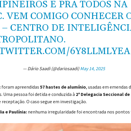
PINEIROS E PRA TODOS NA
. VEM COMIGO CONHECER 
 – CENTRO DE INTELIGÊNCI
ROPOLITANO.
.TWITTER.COM/6Y8LLMLYEA
— Dário Saadi (@dariosaadi)
May 14, 2025
:
foram apreendidas
57 hastes de alumínio
, usadas em emendas d
s. Uma pessoa foi detida e conduzida à
2ª Delegacia Seccional de 
e receptação. O caso segue em investigação.
a e Paulínia:
nenhuma irregularidade foi encontrada nos pontos v