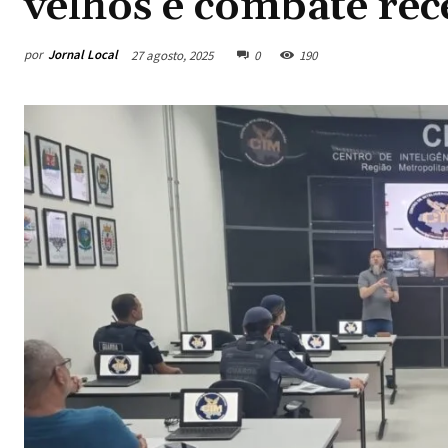
velhos e combate re
por
Jornal Local
27 agosto, 2025
0
190