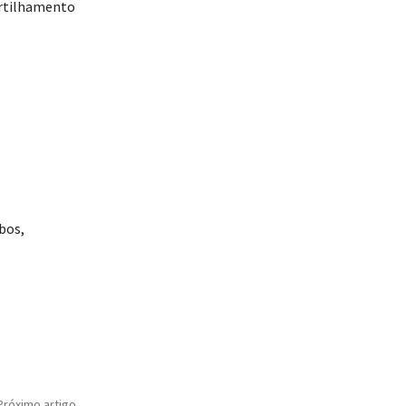
rtilhamento
bos,
Próximo artigo