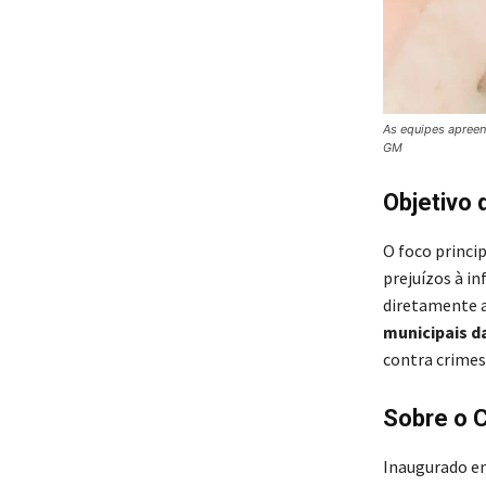
As equipes apreen
GM
Objetivo 
O foco princip
prejuízos à i
diretamente 
municipais d
contra crimes
Sobre o 
Inaugurado em