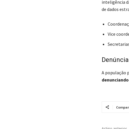
inteligência 
de dados estr
Coordenaç
Vice coord
Secretarias
Denúncia
A população p
denunciando 
Compar
Artigo anterior