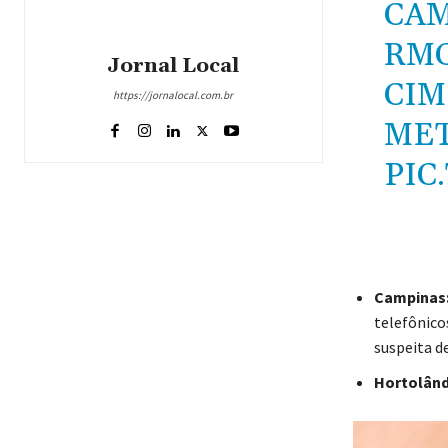
CAM
RMC
Jornal Local
CIM
https://jornalocal.com.br
MET
PIC
Campinas
telefônico
suspeita d
Hortolândi