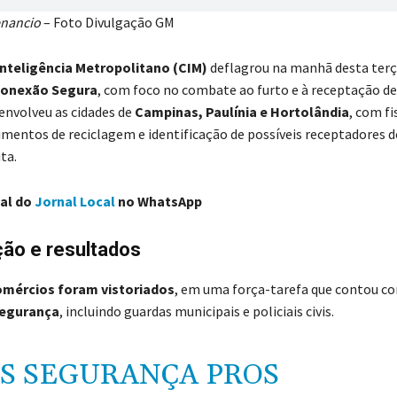
enancio
– Foto Divulgação GM
Inteligência Metropolitano (CIM)
deflagrou na manhã desta terça
Conexão Segura
, com foco no combate ao furto e à receptação de 
 envolveu as cidades de
Campinas, Paulínia e Hortolândia
, com fi
mentos de reciclagem e identificação de possíveis receptadores d
ta.
nal do
Jornal Local
no WhatsApp
ção e resultados
omércios foram vistoriados
, em uma força-tarefa que contou c
segurança
, incluindo guardas municipais e policiais civis.
S SEGURANÇA PROS