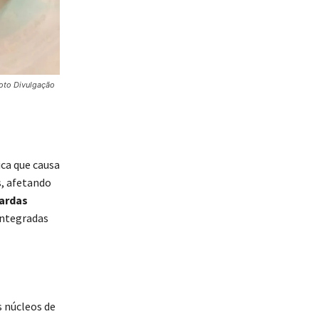
Foto Divulgação
ica que causa
s, afetando
ardas
integradas
s núcleos de