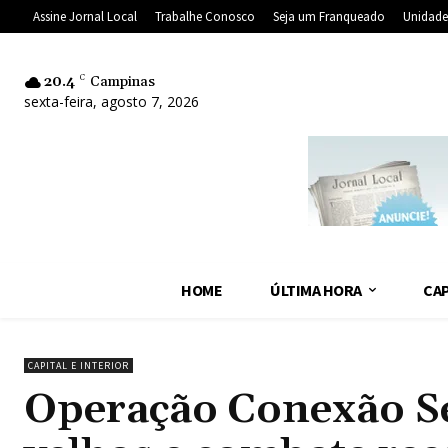
Assine Jornal Local
Trabalhe Conosco
Seja um Franqueado
Unidade
20.4
C
Campinas
sexta-feira, agosto 7, 2026
HOME
ÚLTIMA HORA
CAP
CAPITAL E INTERIOR
Operação Conexão Seg