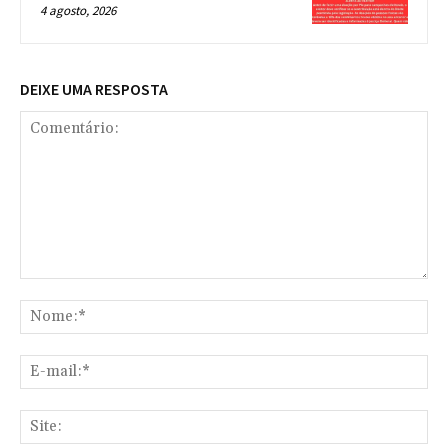
4 agosto, 2026
DEIXE UMA RESPOSTA
Comentário:
No
E-
mai
Sit