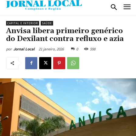
CAPITAL E INTERIOR
SAÚDE
Anvisa libera primeiro genérico
do Dexilant contra refluxo e azia
21 janeiro, 2026
0
598
por
Jornal Local