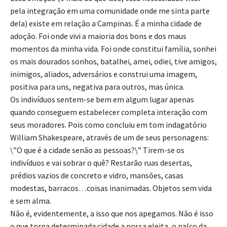
pela integração em uma comunidade onde me sinta parte
dela) existe em relação a Campinas. É a minha cidade de
adoção. Foi onde vivi a maioria dos bons e dos maus
momentos da minha vida. Foi onde constitui família, sonhei
os mais dourados sonhos, batalhei, amei, odiei, tive amigos,
inimigos, aliados, adversários e construi uma imagem,
positiva para uns, negativa para outros, mas única.
Os indivíduos sentem-se bem em algum lugar apenas
quando conseguem estabelecer completa interação com
seus moradores. Pois como concluiu em tom indagatório
William Shakespeare, através de um de seus personagens:
\”O que é a cidade senão as pessoas?\” Tirem-se os
indivíduos e vai sobrar o quê? Restarão ruas desertas,
prédios vazios de concreto e vidro, mansões, casas
modestas, barracos…coisas inanimadas. Objetos sem vida
e sem alma.
Não é, evidentemente, a isso que nos apegamos. Não é isso
o que torna determinada cidade a nossa eleita, o palco da