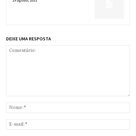
19 agosto, 2011
DEIXE UMA RESPOSTA
Comentário:
No
E-
mai