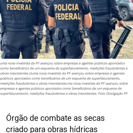
uma nova investida da PF avançou sobre empresas e agentes públicos apontados
como beneficiários de um esquema de superfaturamento, medições fraudulentas e
obras inexistentes.Uuma nova investida da PF avançou sobre empresas e agentes
públicos apontados como beneficiários de um esquema de superfaturamento,
medições fraudulentas e obras inexistentes.ma nova investida da PF avançou sobre
empresas e agentes públicos apontados como beneficiários de um esquema de
superfaturamento, medições fraudulentas e obras inexistentes. Foto Divulgação PF
Órgão de combate as secas
criado para obras hídricas