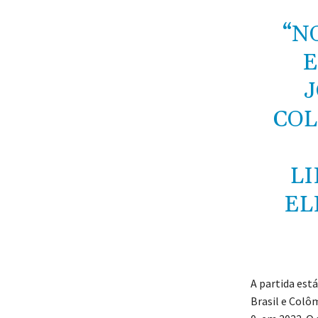
“N
E
J
COL
L
EL
A partida est
Brasil e Colôm