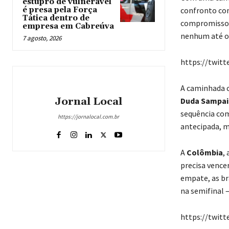
estupro de vulnerável
é presa pela Força
confronto con
Tática dentro de
compromissos 
empresa em Cabreúva
nenhum até 
7 agosto, 2026
https://twit
A caminhada
Jornal Local
Duda Sampai
sequência c
https://jornalocal.com.br
antecipada, m
A
Colômbia
,
precisa vencer
empate, as br
na semifinal 
https://twit