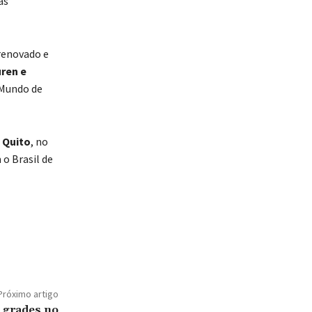
as
renovado e
uren e
 Mundo de
m
Quito
, no
 o Brasil de
Próximo artigo
e grades no