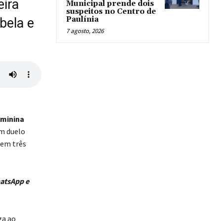
ira
Municipal prende dois
suspeitos no Centro de
Paulínia
bela e
7 agosto, 2026
minina
em duelo
 em três
hatsApp e
ga ao