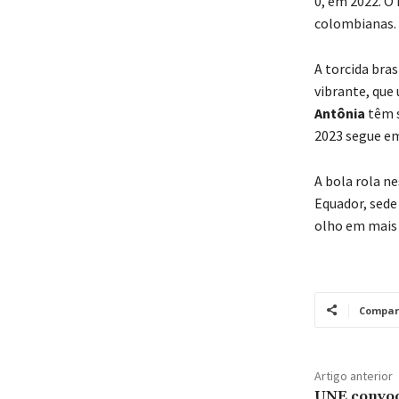
0, em 2022. O
colombianas.
A torcida bra
vibrante, que
Antônia
têm s
2023 segue em
A bola rola n
Equador, sede 
olho em mais 
Compar
Artigo anterior
UNE convoc