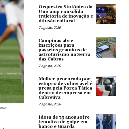
Orquestra Sinfônica da
Unicamp consolida
trajetória de inovação e
difusão cultural
7 agosto, 2026
Campinas abre
inscrições para
passeios gratuitos de
astroturismo na Serra
das Cabras
7 agosto, 2026
Mulher procurada por
estupro de vulnerável é
presa pela Força Tática
dentro de empresa em
Cabreúva
7 agosto, 2026
licas
Idosa de 75 anos sofre
tentativa de golpe em
banco e Guarda