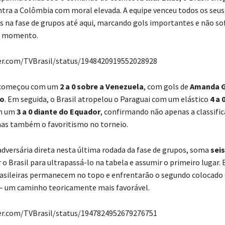
tra a Colômbia com moral elevada. A equipe venceu todos os seus
na fase de grupos até aqui, marcando gols importantes e não so
o momento.
ter.com/TVBrasil/status/1948420919552028928
 começou com um
2 a 0 sobre a Venezuela
, com gols de
Amanda G
o
. Em seguida, o Brasil atropelou o Paraguai com um elástico
4 a 
om um
3 a 0 diante do Equador
, confirmando não apenas a classifi
as também o favoritismo no torneio.
 adversária direta nesta última rodada da fase de grupos, soma
sei
 o Brasil para ultrapassá-lo na tabela e assumir o primeiro lugar.
asileiras permanecem no topo e enfrentarão o segundo colocado
— um caminho teoricamente mais favorável.
ter.com/TVBrasil/status/1947824952679276751