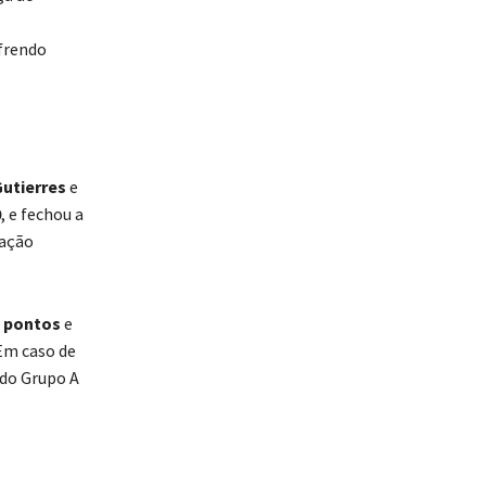
frendo
utierres
e
0
, e fechou a
cação
s pontos
e
 Em caso de
 do Grupo A