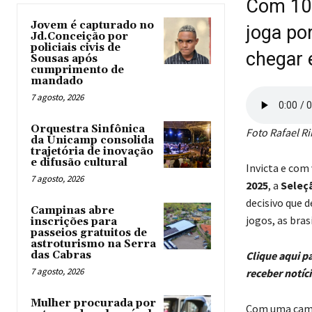
Com 100
Jovem é capturado no
joga po
Jd.Conceição por
policiais civis de
chegar 
Sousas após
cumprimento de
mandado
7 agosto, 2026
Orquestra Sinfônica
Foto Rafael R
da Unicamp consolida
trajetória de inovação
e difusão cultural
Invicta e com
7 agosto, 2026
2025
, a
Seleçã
decisivo que 
Campinas abre
jogos, as bras
inscrições para
passeios gratuitos de
astroturismo na Serra
das Cabras
Clique aqui p
7 agosto, 2026
receber notíc
Mulher procurada por
Com uma camp