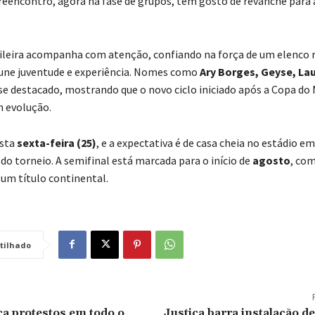
 reencontro, agora na fase de grupos, tem gosto de revanche para 
sileira acompanha com atenção, confiando na força de um elenco 
 une juventude e experiência. Nomes como
Ary Borges, Geyse, La
e destacado, mostrando que o novo ciclo iniciado após a Copa do
 evolução.
esta
sexta-feira (25)
, e a expectativa é de casa cheia no estádio e
do torneio. A semifinal está marcada para o início de
agosto
, com
um título continental.
tilhado
a protestos em todo o
Justiça barra instalação d