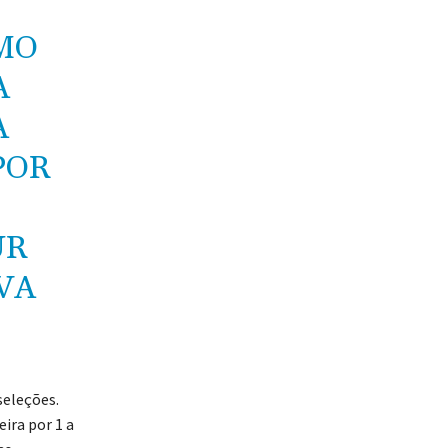
TMO
A
A
POR
UR
VA
seleções.
ira por 1 a