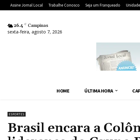
Assine Jornal Local
Trabalhe Conosco
Seja um Franqueado
Unidade
26.4
C
Campinas
sexta-feira, agosto 7, 2026
HOME
ÚLTIMA HORA
CAP
ESPORTES
Brasil encara a Colô