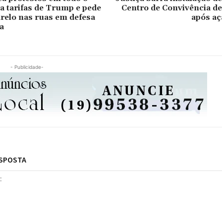
ra tarifas de Trump e pede
Centro de Convivência d
relo nas ruas em defesa
após aç
a
- Publicidade-
ESPOSTA