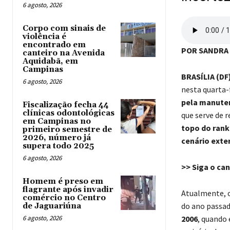
6 agosto, 2026
Corpo com sinais de
violência é
encontrado em
POR SANDRA
canteiro na Avenida
Aquidabã, em
Campinas
BRASÍLIA (DF
6 agosto, 2026
nesta quarta-
pela manuten
Fiscalização fecha 44
clínicas odontológicas
que serve de 
em Campinas no
topo do ranki
primeiro semestre de
2026, número já
cenário exte
supera todo 2025
6 agosto, 2026
>> Siga o ca
Homem é preso em
flagrante após invadir
Atualmente, 
comércio no Centro
do ano passado
de Jaguariúna
6 agosto, 2026
2006
, quando