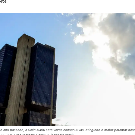
ite.
 ano passado, a Selic subiu sete vezes consecutivas, atingindo o maior patamar des