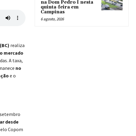
na Dom Pedro I nesta
quinta-feira em
Campinas
6 agosto, 2026
(BC)
realiza
do mercado
as. A taxa,
ermanece
no
ação
e o
e setembro
ar desde
 pelo Copom