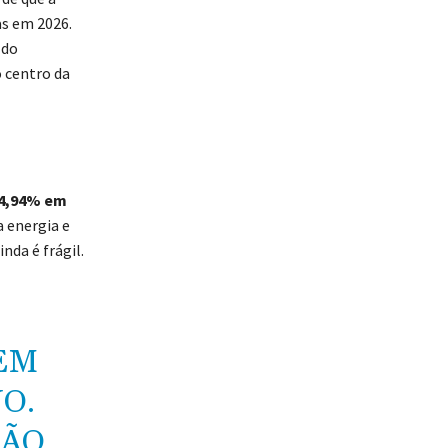
as em 2026.
 do
o centro da
4,94% em
 energia e
nda é frágil.
EM
O.
ÇÃO