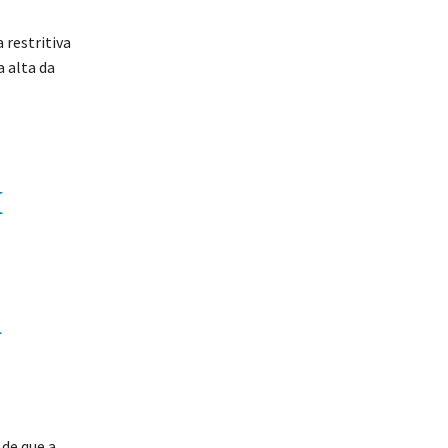
 restritiva
a alta da
M
1
 de que a