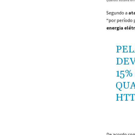
quando estava em 
Segundo a
ata
“por período 
energia elétr
PEL
DEV
15%
QUA
HTT
De acordo co