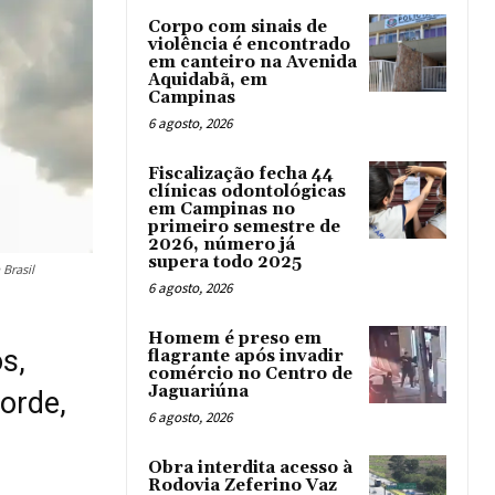
Corpo com sinais de
violência é encontrado
em canteiro na Avenida
Aquidabã, em
Campinas
6 agosto, 2026
Fiscalização fecha 44
clínicas odontológicas
em Campinas no
primeiro semestre de
2026, número já
supera todo 2025
Brasil
6 agosto, 2026
Homem é preso em
s,
flagrante após invadir
comércio no Centro de
Jaguariúna
orde,
6 agosto, 2026
Obra interdita acesso à
Rodovia Zeferino Vaz