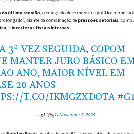
15,25%. Foto Marcelo Casall JR/Agencia Brasil
 da última reunião
, o colegiado deve manter a política monetária
prolongado”, diante da combinação de
pressões setoriais
, como 
ica
, e
incertezas fiscais internas
.
A 3ª VEZ SEGUIDA, COPOM
E MANTER JURO BÁSICO E
 AO ANO, MAIOR NÍVEL EM
SE 20 ANOS
PS://T.CO/IKMGZXDOTA
#G
— g1 (@g1)
November 5, 2025
m o
Boletim Focus
, divulgado pelo BC, a expectativa do mercado é