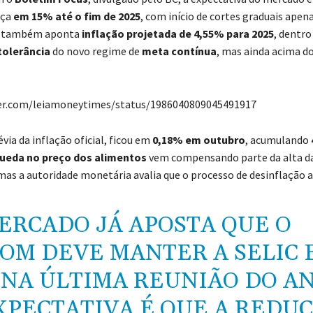
eça
em 15% até o fim de 2025
, com início de cortes graduais apen
 também aponta
inflação projetada de 4,55% para 2025
, dentro
tolerância
do novo regime de
meta contínua
, mas ainda acima d
ter.com/leiamoneytimes/status/1986040809045491917
révia da inflação oficial, ficou em
0,18% em outubro
, acumulando
ueda no preço dos alimentos
vem compensando parte da alta da
mas a autoridade monetária avalia que o processo de desinflação ai
ERCADO JÁ APOSTA QUE O
OM DEVE MANTER A SELIC 
 NA ÚLTIMA REUNIÃO DO AN
XPECTATIVA É QUE A REDU