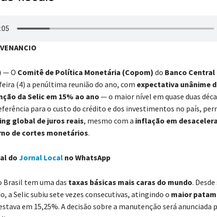
 VENANCIO
)
— O
Comitê de Política Monetária (Copom)
do
Banco Central 
feira (4) a penúltima reunião do ano, com
expectativa unânime 
ção da Selic em 15% ao ano
— o maior nível em quase duas décad
referência para o custo do crédito e dos investimentos no país, p
ng global de juros reais
, mesmo com a
inflação em desaceler
rno de cortes monetários
.
nal do
Jornal Local
no WhatsApp
o Brasil tem uma das
taxas básicas mais caras do mundo
. Desd
, a Selic subiu sete vezes consecutivas, atingindo o
maior patam
 estava em 15,25%. A decisão sobre a manutenção será anunciada