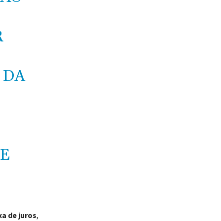
R
 DA
FE
a de juros
,