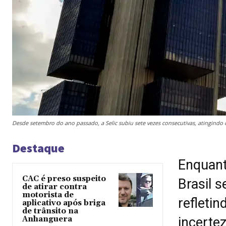
Desde setembro do ano passado, a Selic subiu sete vezes consecutivas, atingindo
Destaque
Enquant
CAC é preso suspeito
Brasil 
de atirar contra
motorista de
refleti
aplicativo após briga
de trânsito na
Anhanguera
incertez