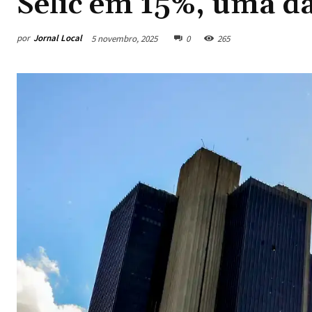
Selic em 15%, uma d
por
Jornal Local
5 novembro, 2025
0
265