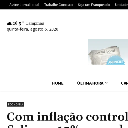
Assine Jornal Local
Trabalhe Conosco
Seja um Franqueado
Unidade
26.5
C
Campinas
quinta-feira, agosto 6, 2026
HOME
ÚLTIMA HORA
CAP
ECONOMIA
Com inflação contro