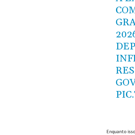
COM
GRA
202
DEP
INF
RES
GO
PIC
Enquanto isso