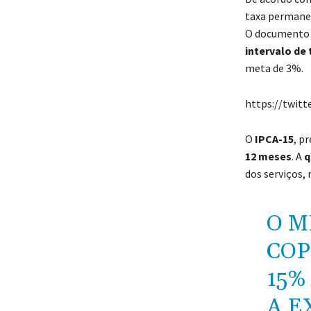
taxa perman
O documento
intervalo de 
meta de 3%.
https://twit
O
IPCA-15
, p
12 meses
. A
q
dos serviços, 
O M
COP
15%
A E