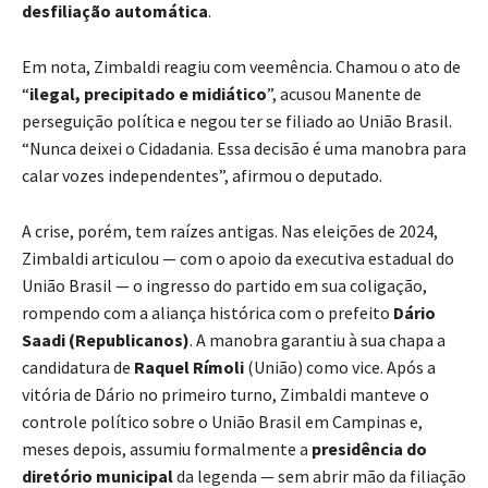
desfiliação automática
.
Em nota, Zimbaldi reagiu com veemência. Chamou o ato de
“
ilegal, precipitado e midiático
”, acusou Manente de
perseguição política e negou ter se filiado ao União Brasil.
“Nunca deixei o Cidadania. Essa decisão é uma manobra para
calar vozes independentes”, afirmou o deputado.
A crise, porém, tem raízes antigas. Nas eleições de 2024,
Zimbaldi articulou — com o apoio da executiva estadual do
União Brasil — o ingresso do partido em sua coligação,
rompendo com a aliança histórica com o prefeito
Dário
Saadi (Republicanos)
. A manobra garantiu à sua chapa a
candidatura de
Raquel Rímoli
(União) como vice. Após a
vitória de Dário no primeiro turno, Zimbaldi manteve o
controle político sobre o União Brasil em Campinas e,
meses depois, assumiu formalmente a
presidência do
diretório municipal
da legenda — sem abrir mão da filiação