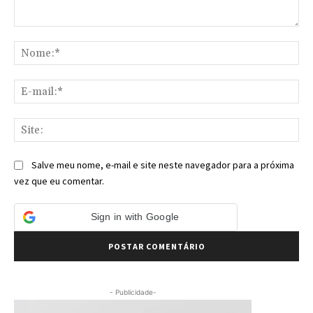
Comentário:
No
E-
mai
Sit
Salve meu nome, e-mail e site neste navegador para a próxima
vez que eu comentar.
Sign in with Google
- Publicidade-