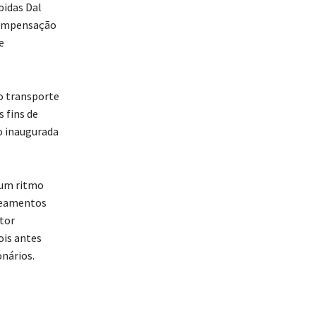
bidas Dal
compensação
e
o transporte
 fins de
o inaugurada
num ritmo
oteamentos
tor
ois antes
onários.