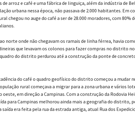
 de arroz e café e uma fábrica de linguiça, além da indústria de Be
lação urbana nessa época, não passava de 2.000 habitantes. Em 
ural chegou no auge do café a ser de 28.000 moradores, com 80% d
lianos.
ao norte onde não chegavam os ramais de linha férrea, havia com
dineiras que levavam os colonos para fazer compras no distrito nos
quadro do distrito perdurou até a construção da ponte de concret
ecadência do café o quadro geofísico do distrito começou a mudar 
população rural começava a migrar para a zona urbana e vários l
 oeste, em direção a Campinas. Com a construção da Rodovia Hei
ída para Campinas melhorou ainda mais a geografia do distrito, p
 saída era feita pela rua da estrada antiga, atual Rua dos Expedici