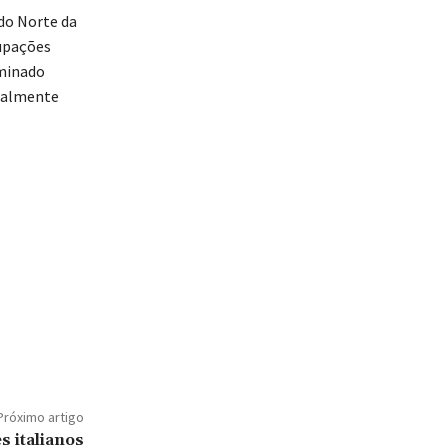
 do Norte da
cupações
ominado
cialmente
Próximo artigo
s italianos