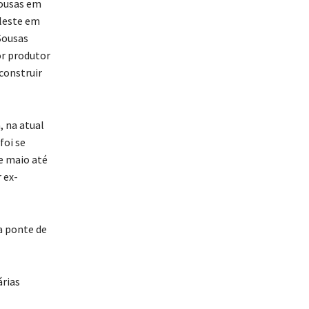
Sousas em
 leste em
Sousas
or produtor
 construir
, na atual
foi se
e maio até
 ex-
a ponte de
árias