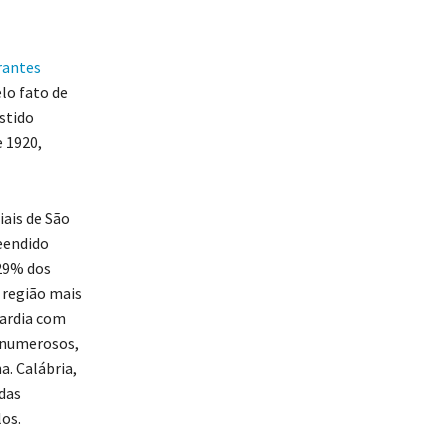
rantes
lo fato de
stido
 1920,
iais de São
reendido
 29% dos
 região mais
ardia com
 numerosos,
. Calábria,
das
os.