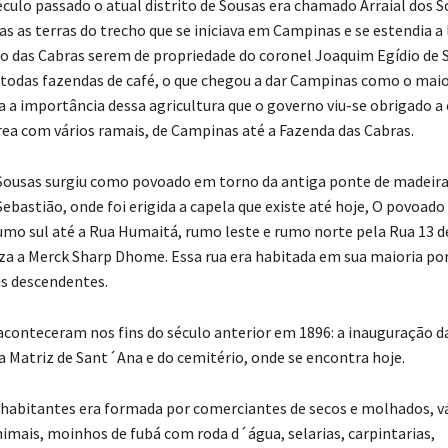
século passado o atual distrito de Sousas era chamado Arraial dos 
as as terras do trecho que se iniciava em Campinas e se estendia a
co das Cabras serem de propriedade do coronel Joaquim Egídio de 
todas fazendas de café, o que chegou a dar Campinas como o mai
ra a importância dessa agricultura que o governo viu-se obrigado a
rea com vários ramais, de Campinas até a Fazenda das Cabras.
 Sousas surgiu como povoado em torno da antiga ponte de madeira
ebastião, onde foi erigida a capela que existe até hoje, O povoado 
mo sul até a Rua Humaitá, rumo leste e rumo norte pela Rua 13 d
iza a Merck Sharp Dhome. Essa rua era habitada em sua maioria por
us descendentes.
aconteceram nos fins do século anterior em 1896: a inauguração d
ja Matriz de Sant´Ana e do cemitério, onde se encontra hoje.
 habitantes era formada por comerciantes de secos e molhados, v
nimais, moinhos de fubá com roda d´água, selarias, carpintarias,