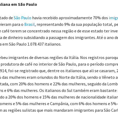
aliana em São Paulo
stado de
São Paulo
havia recebido aproximadamente 70% dos
imig
vieram para o
Brasil
, representando 9% da sua população total, pe
e café terem se concentrado nessa região e de esse estado ter inve
a de dinheiro subsidiando a passagem dos imigrantes. Até o ano de
 em São Paulo 1.078.437 italianos.
beu imigrantes de diversas regiões da Itália. Nos registros paroqu
e produtora de café no interior de São Paulo, para o período comp
914, foi-se registrado que, dentre os italianos que ali se casaram,
das mulheres eram oriundos do Norte da Itália, sendo o Vêneto a
tada, com 20% dos homens e 22% das mulheres, seguido da Lomb
s e 6% das mulheres. Os italianos do Sul também eram bastante
o a 20% dos homens e 15% das mulheres de nacionalidade italiana
omens e 5% das mulheres e Campânia, com 6% dos homens e 5% 
 as regiões sulistas que mais mandaram imigrantes para São Carl