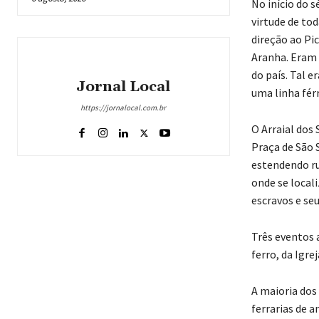
No início do 
virtude de tod
direção ao Pi
Aranha. Eram 
do país. Tal e
Jornal Local
uma linha fér
https://jornalocal.com.br
O Arraial dos
Praça de São S
estendendo ru
onde se local
escravos e se
Três eventos 
ferro, da Igre
A maioria dos
ferrarias de a