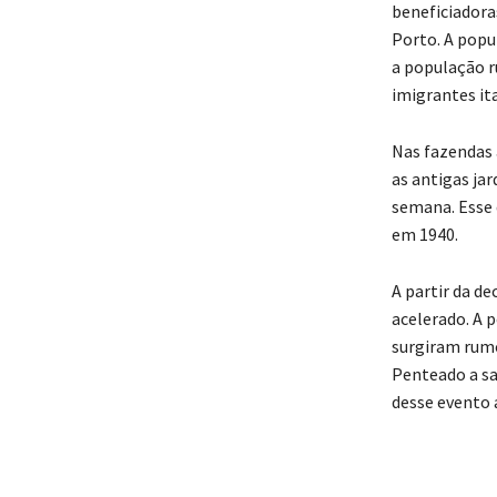
beneficiadoras
Porto. A popu
a população r
imigrantes ita
Nas fazendas 
as antigas jar
semana. Esse 
em 1940.
A partir da d
acelerado. A 
surgiram rumo
Penteado a sa
desse evento a