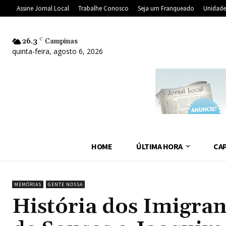
Assine Jornal Local
Trabalhe Conosco
Seja um Franqueado
Unidade
26.3
C
Campinas
quinta-feira, agosto 6, 2026
HOME
ÚLTIMA HORA
CAP
MEMÓRIAS
GENTE NOSSA
História dos Imigrant