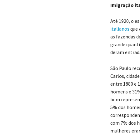
Imigração it
Até 1920, o e
italianos
que 
as fazendas d
grande quanti
deram entrada
São Paulo rece
Carlos, cidad
entre 1880 e 1
homens e 31% 
bem represen
5% dos homen
correspondend
com 7% dos h
mulheres eram