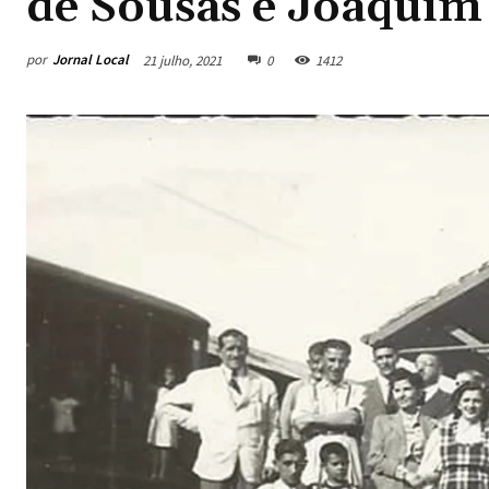
de Sousas e Joaquim
por
Jornal Local
21 julho, 2021
0
1412