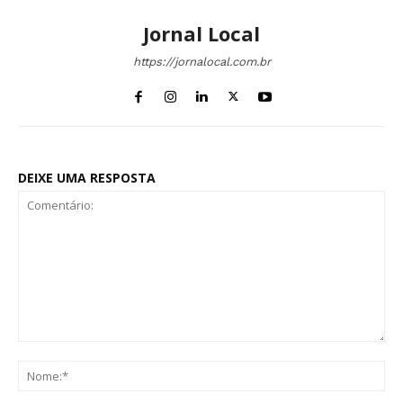
Jornal Local
https://jornalocal.com.br
DEIXE UMA RESPOSTA
Comentário:
No