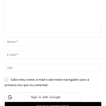
Comentário:
No
E-
mai
Sit
Salve meu nome, e-mail e site neste navegador para a
próxima vez que eu comentar.
Sign in with Google