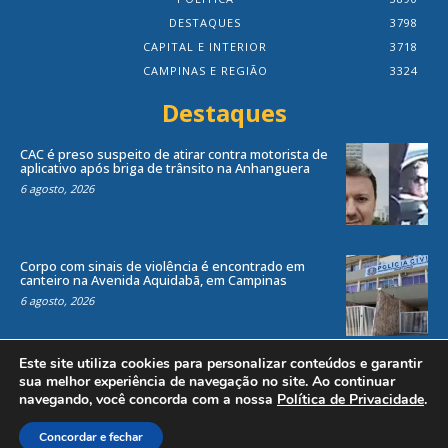
DESTAQUES
3798
CAPITAL E INTERIOR
3718
CAMPINAS E REGIÃO
3324
Destaques
CAC é preso suspeito de atirar contra motorista de
aplicativo após briga de trânsito na Anhanguera
6 agosto, 2026
Corpo com sinais de violência é encontrado em
canteiro na Avenida Aquidabã, em Campinas
6 agosto, 2026
Este site utiliza cookies para personalizar conteúdos e garantir
sua melhor experiência de navegação no site. Ao continuar
navegando, você concorda com a nossa
Política de Privacidade
.
Todos os direitos reservados ao site Jornal Local® -
by
Agência Criosites (
Criação de Sites em Campinas
)
Concordar e fechar