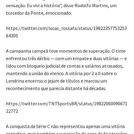
sensação. Eu vivi a história”, disse Rodolfo Martins, um
torcedor da Ponte, emocionado.
https://twitter.com/lucas_rossafa/status/19822357753253
64305
A campanha campeã teve momentos de superação. O time
enfrentou três dérbis — com um empate e duas vitórias — e
lidou com bloqueio judicial de contas e salários atrasados,
mantendo a união do elenco. A vitória por 2 a 0 sobre o
Londrina encerrou o jejum de títulos e marcou um
reconhecimento que parecia distante há décadas.
https://twitter.com/TNTSportsBR/status/19822060090671
22772
A conquista da Série C não representou apenas uma vitória
esportiva, mas também a superação de anos de frustrações