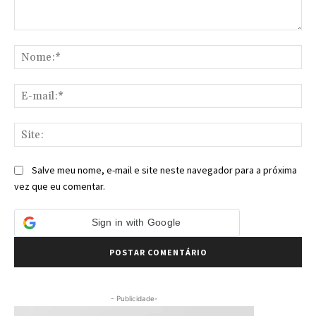
Comentário:
No
E-
mai
Sit
Salve meu nome, e-mail e site neste navegador para a próxima
vez que eu comentar.
Sign in with Google
- Publicidade-