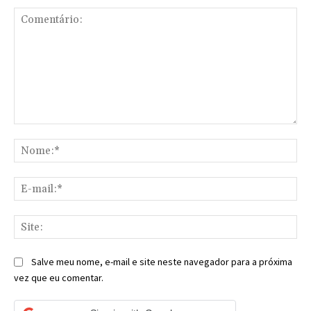
Comentário:
No
E-
mai
Sit
Salve meu nome, e-mail e site neste navegador para a próxima
vez que eu comentar.