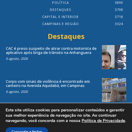
POLÍTICA
3890
DESTAQUES
3798
CAPITAL E INTERIOR
3718
CAMPINAS E REGIÃO
3324
Destaques
CAC é preso suspeito de atirar contra motorista de
aplicativo após briga de trânsito na Anhanguera
6 agosto, 2026
Corpo com sinais de violência é encontrado em
canteiro na Avenida Aquidabã, em Campinas
6 agosto, 2026
Este site utiliza cookies para personalizar conteúdos e garantir
sua melhor experiência de navegação no site. Ao continuar
navegando, você concorda com a nossa
Política de Privacidade
.
Todos os direitos reservados ao site Jornal Local® -
by
Agência Criosites (
Criação de Sites em Campinas
)
Concordar e fechar