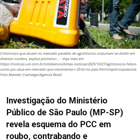
Criminosos que atuam no mercado paralelo de agrotóxicos costumam se dividir em
diversos núcleos, explica promotor… - Veja mais em
https://noticias.uol.com.br/cotidiano/ultimas-noticias/2025/10/27/agrotoxicos-falsos-
como-pcc-atua-em-mercado-que-movimenta-r-20-bi-no-pais.htm?cmpid=copiaecola.
Foto Marcelo Csamargo/Agencia Brasil
Investigação do Ministério
Público de São Paulo (MP-SP)
revela esquema do PCC em
roubo, contrabando e