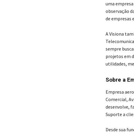
uma empresa n
observação da
de empresas e 
A Visiona ta
Telecomunica
sempre buscan
projetos em di
utilidades, m
Sobre a E
Empresa aeroe
Comercial, Av
desenvolve, f
Suporte a cli
Desde sua fun