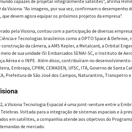
undo capazes de projetar integralmente satélites”, afirma Himi
 da Visiona. “As imagens, por sua vez, confirmam o desempenho 
, que devem agora equipar os próximos projetos da empresa”.
derado pela Visiona, contou com a participação de diversas empresa
 Ciência e Tecnologias brasileiros como a OPTO Space & Defense, 
e construção da câmera, a AMS Kepler, a Metalcard, a Orbital Engen
 meio de sua unidade ISI Embarcados SENAI-SC, o Instituto de Aer
ça Aérea e o INPE. Além disso, contribuíram no desenvolvimento 
ileira, Embrapa, CPRM, CEMADEN, UFSC, ITA, Governo de Santa Cat
A, Prefeitura de São José dos Campos, Naturantins, Transpetro e
isiona
2, a Visiona Tecnologia Espacial é uma joint-venture entre a Emb
 Telebras. Voltada para a integração de sistemas espaciais e à pre
ados em satélites, a companhia atende aos objetivos do Programa
a demandas de mercado.