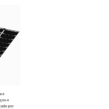
a e
nçou o
tado por