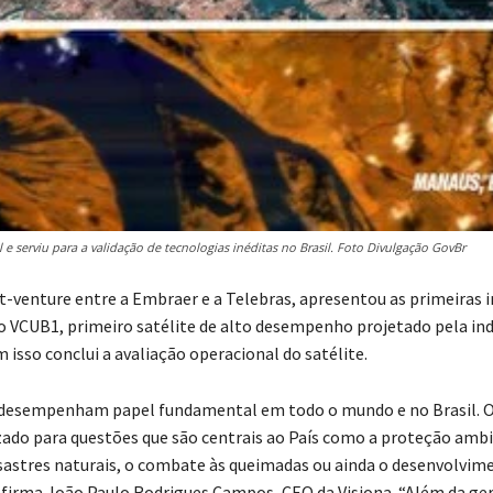
e serviu para a validação de tecnologias inéditas no Brasil. Foto Divulgação GovBr
int-venture entre a Embraer e a Telebras, apresentou as primeiras
o VCUB1, primeiro satélite de alto desempenho projetado pela ind
 isso conclui a avaliação operacional do satélite.
s desempenham papel fundamental em todo o mundo e no Brasil. 
izado para questões que são centrais ao País como a proteção ambi
sastres naturais, o combate às queimadas ou ainda o desenvolvim
 afirma João Paulo Rodrigues Campos, CEO da Visiona. “Além da ge