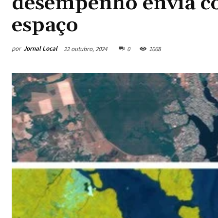
desempenho envia c
espaço
por
Jornal Local
22 outubro, 2024
0
1068