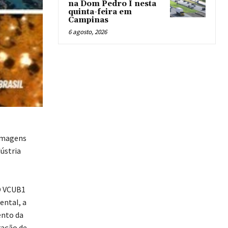
na Dom Pedro I nesta
quinta-feira em
Campinas
6 agosto, 2026
 imagens
ústria
O VCUB1
ental, a
ento da
ração de