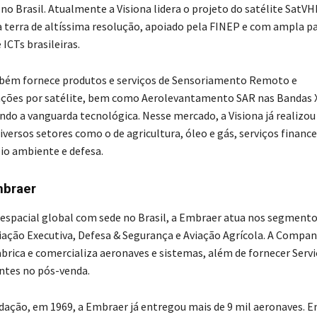
o Brasil. Atualmente a Visiona lidera o projeto do satélite SatVH
 terra de altíssima resolução, apoiado pela FINEP e com ampla p
ICTs brasileiras.
mbém fornece produtos e serviços de Sensoriamento Remoto e
ções por satélite, bem como Aerolevantamento SAR nas Bandas X
do a vanguarda tecnológica. Nesse mercado, a Visiona já realizou
versos setores como o de agricultura, óleo e gás, serviços finance
eio ambiente e defesa.
mbraer
spacial global com sede no Brasil, a Embraer atua nos segmento
iação Executiva, Defesa & Segurança e Aviação Agrícola. A Compan
abrica e comercializa aeronaves e sistemas, além de fornecer Serv
entes no pós-venda.
dação, em 1969, a Embraer já entregou mais de 9 mil aeronaves. E