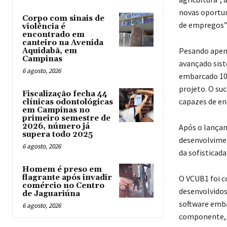
novas oportun
Corpo com sinais de
de empregos”
violência é
encontrado em
canteiro na Avenida
Pesando apena
Aquidabã, em
Campinas
avançado sis
6 agosto, 2026
embarcado 100
projeto. O su
Fiscalização fecha 44
capazes de en
clínicas odontológicas
em Campinas no
primeiro semestre de
2026, número já
Após o lançam
supera todo 2025
desenvolvimen
6 agosto, 2026
da sofisticad
Homem é preso em
flagrante após invadir
O VCUB1 foi c
comércio no Centro
desenvolvidos
de Jaguariúna
software emba
6 agosto, 2026
componente, c