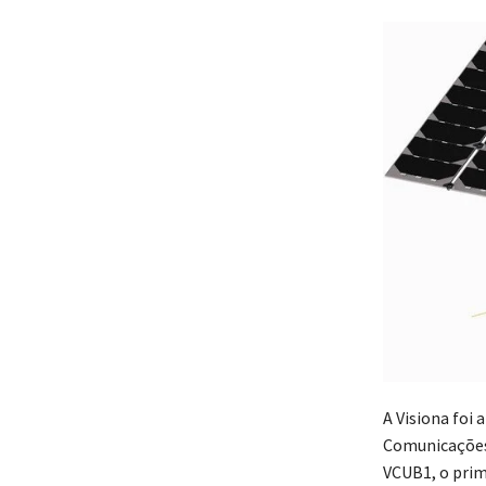
A Visiona foi
Comunicações 
VCUB1, o prim