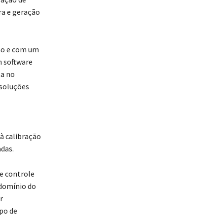
ra e geração
ão e com um
 software
ta no
 soluções
à calibração
das.
e controle
 domínio do
r
po de