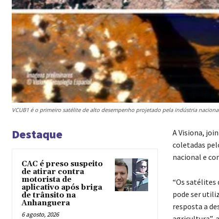
VCUB1 é o primeiro satélite de alto desempenho projetado pela indústria nacional 
Destaque
A Visiona, jo
coletadas pel
nacional e com
CAC é preso suspeito
de atirar contra
motorista de
“Os satélite
aplicativo após briga
pode ser util
de trânsito na
Anhanguera
resposta a de
6 agosto, 2026
agricultura”,