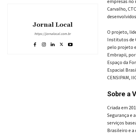
empresas no m
Carvalho, CTO
desenvolvidos
Jornal Local
O projeto, li
https://jornalocal.com.br
Institutos de
pelo projeto 
Embrapii, por
Espaço da For
Espacial Bras
CENSIPAM, IIC
Sobre a V
Criada em 201
Segurança e a
serviços base
Brasileiro e 