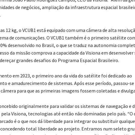
idades de negócios, ampliação da infraestrutura espacial brasilei
.
s 12 kg, o VCUB1 está equipado com uma câmera de alta resoluç
tema de comunicações. O VCUB1 também é o primeiro satélite com
% desenvolvido no Brasil, o que se traduz na autonomia comple
cesso da missão comprova a capacidade da Visiona em desenvolver
dereçar grandes desafios do Programa Espacial Brasileiro.
ento em 2023, o primeiro ano da vida do satélite foi dedicado ao
to e amadurecimento de sistemas. Após esse período, passou-se 
a câmera para que as primeiras imagens fossem coletadas e divulga
oncebido originalmente para validar os sistemas de navegação e d
 pela Visiona, tecnologias até então não dominadas pelo país. “O
rcado é o que nos dá liberdade para integrar ou substituir qualque
oncedendo total liberdade ao projeto. Entramos num seleto gru