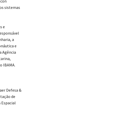
lcon
dos sistemas
s e
responsável
haria, a
onáutica e
a Agência
arina,
 o IBAMA.
raer Defesa &
stação de
 Espacial