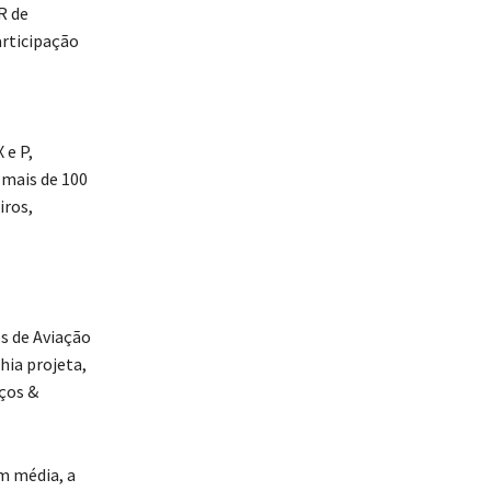
R de
articipação
 e P,
 mais de 100
iros,
s de Aviação
hia projeta,
iços &
m média, a