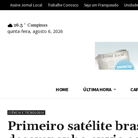
Assine Jornal Local
Trabalhe Conosco
Seja um Franqueado
Unidade
26.5
C
Campinas
quinta-feira, agosto 6, 2026
HOME
ÚLTIMA HORA
CAP
CIÊNCIA E TECNOLOGIA
Primeiro satélite bras