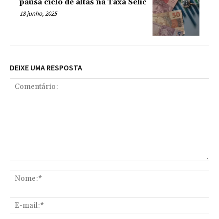
pausa ciclo de altas na Taxa Selic
18 junho, 2025
DEIXE UMA RESPOSTA
Comentário:
No
E-
mai