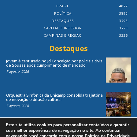
BRASIL
4072
POLÍTICA
3890
DESTAQUES
3798
CAPITAL E INTERIOR
3720
CAMPINAS E REGIÃO
3325
Destaques
Jovem é capturado no Jd.Conceição por policiais civis
de Sousas após cumprimento de mandado
7 agosto, 2026
Orquestra Sinfônica da Unicamp consolida trajetória
de inovação e difusão cultural
7 agosto, 2026
Este site utiliza cookies para personalizar conteúdos e garantir
sua melhor experiência de navegação no site. Ao continuar
navegando, você concorda com a nossa
Política de Privacidade
.