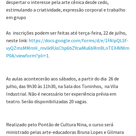
despertar o interesse pela arte cênica desde cedo,
estimulando a criatividade, expressão corporal e trabalho
em grupo
As inscrições podem ser feitas até terça-feira, 22 de julho,
neste link:
https://docs.google.com/forms/d/e/1FAIpQLSf-
vyQZmsMMmH_mvlk9UoChp6bZYcwMu6bRm9LnTEX4VWm
P0A/viewform?pli=1
.
As aulas acontecerão aos sábados, a partir do dia 26 de
julho, das 9h30 às 11h30, na Sala dos Toninhos, na Vila
Industrial. Não é necessário ter experiência prévia em
teatro. Serão disponibilizadas 20 vagas.
Realizado pelo Pontão de Cultura Nina, o curso será
ministrado pelas arte-educadoras Bruna Lopes e Gilmara