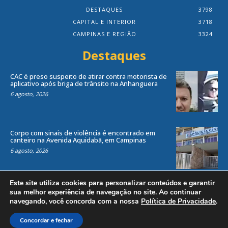
DESTAQUES
3798
CAPITAL E INTERIOR
3718
CAMPINAS E REGIÃO
3324
Destaques
CAC é preso suspeito de atirar contra motorista de
aplicativo após briga de trânsito na Anhanguera
6 agosto, 2026
Corpo com sinais de violência é encontrado em
canteiro na Avenida Aquidabã, em Campinas
6 agosto, 2026
Este site utiliza cookies para personalizar conteúdos e garantir
sua melhor experiência de navegação no site. Ao continuar
navegando, você concorda com a nossa
Política de Privacidade
.
Todos os direitos reservados ao site Jornal Local® -
by
Agência Criosites (
Criação de Sites em Campinas
)
Concordar e fechar