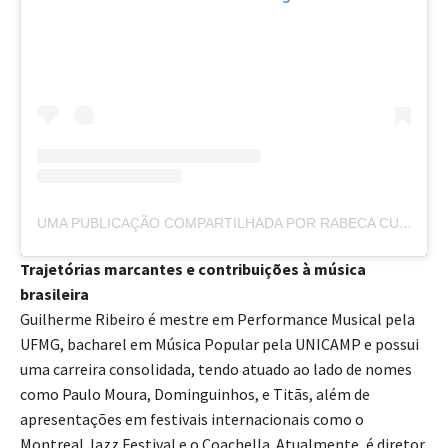
UMA PUBLICAÇÃO COMPARTILHADA POR RABECA CULTURAL (@RABECACULTURAL)
Trajetórias marcantes e contribuições à música
brasileira
Guilherme Ribeiro é mestre em Performance Musical pela
UFMG, bacharel em Música Popular pela UNICAMP e possui
uma carreira consolidada, tendo atuado ao lado de nomes
como Paulo Moura, Dominguinhos, e Titãs, além de
apresentações em festivais internacionais como o
Montreal Jazz Festival e o Coachella. Atualmente, é diretor