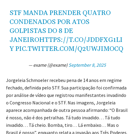
STF MANDA PRENDER QUATRO
CONDENADOS POR ATOS
GOLPISTAS DO 8 DE
JANEIRO
HTTPS://T.CO/JDDFXG1LI
Y
PIC.TWITTER.COM/Q2UWJIMOCQ
— exame (@exame)
September 8, 2025
Jorgeleia Schmoeler recebeu pena de 14 anos em regime
fechado, definida pelo STF. Sua participação foi confirmada
por análise de vídeo que registrou manifestantes invadindo
o Congresso Nacional e o STF. Nas imagens, Jorgeleia
aparece acompanhada de outra pessoa afirmando: “O Brasil
é nosso, não é dos petralhas. Tá tudo invadido… Tá tudo
invadido… Tá cheio. Bomba, tiro… Lá embaixo… Mas o
Brasil é nosso”, enquanto relata a invasão aos Três Poderes.