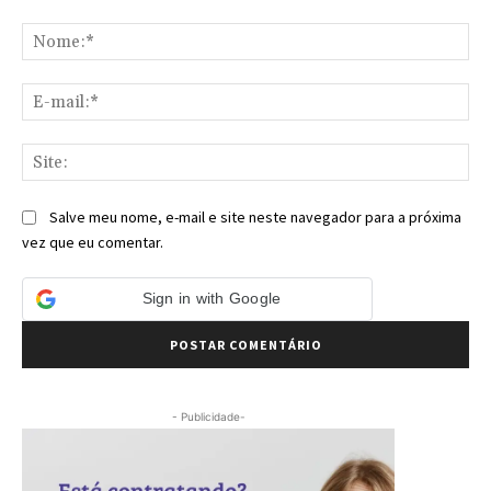
Comentário:
No
E-
mai
Sit
Salve meu nome, e-mail e site neste navegador para a próxima
vez que eu comentar.
Sign in with Google
- Publicidade-