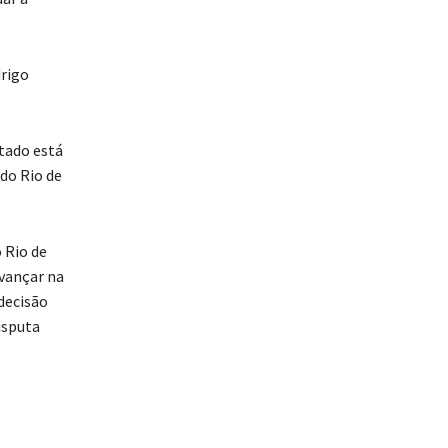
drigo
tado está
do Rio de
 Rio de
avançar na
decisão
isputa