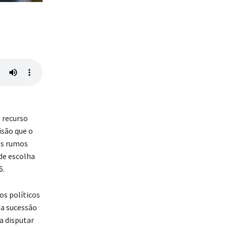
o recurso
isão que o
os rumos
de escolha
6.
os políticos
 a sucessão
a disputar