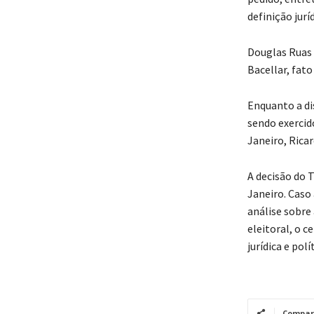
definição jurí
Douglas Ruas 
Bacellar, fat
Enquanto a di
sendo exercid
Janeiro, Rica
A decisão do T
Janeiro. Caso
análise sobre
eleitoral, o 
jurídica e po
Compar