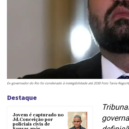
Ex-governador do Rio foi condenado à inelegibilidade até 2030 Foto Tania Rego/Ag
Destaque
Tribuna
Jovem é capturado no
governa
Jd.Conceição por
policiais civis de
definiçã
Sousas após