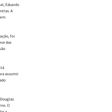
ual, Eduardo
retas. A
uem
ação, foi
ese das
isão
stá
ara assumir
tado
, Douglas
rno. O
ar a