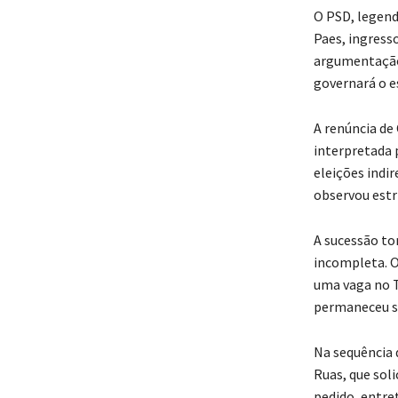
O PSD, legend
Paes, ingress
argumentação 
governará o e
A renúncia de 
interpretada 
eleições indir
observou estr
A sucessão to
incompleta. O
uma vaga no T
permaneceu s
Na sequência 
Ruas, que sol
pedido, entre