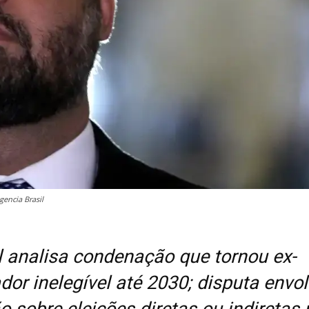
encia Brasil
l analisa condenação que tornou ex-
dor inelegível até 2030; disputa envo
o sobre eleições diretas ou indiretas 