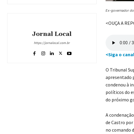
Ex-governador do 
<OUÇA A RE
Jornal Local
https://jornalocal.com.br
<Siga o cana
O Tribunal Sup
apresentado p
condenou à in
políticos do 
do próximo go
A condenação 
de Castro por 
no comando do