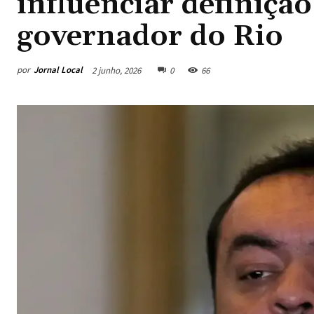
influenciar definição
governador do Rio
por
Jornal Local
2 junho, 2026
0
66