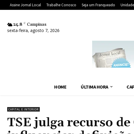
Assine Jornal Local
Trabalhe Conosco
Seja um Franqueado
Unidade
24.8
C
Campinas
sexta-feira, agosto 7, 2026
HOME
ÚLTIMA HORA
CAP
CAPITAL E INTERIOR
TSE julga recurso de