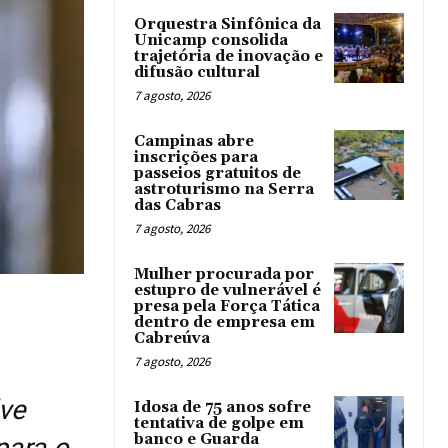
Orquestra Sinfônica da
Unicamp consolida
trajetória de inovação e
difusão cultural
7 agosto, 2026
Campinas abre
inscrições para
passeios gratuitos de
astroturismo na Serra
das Cabras
7 agosto, 2026
Mulher procurada por
estupro de vulnerável é
presa pela Força Tática
dentro de empresa em
Cabreúva
7 agosto, 2026
lve
Idosa de 75 anos sofre
tentativa de golpe em
banco e Guarda
para o