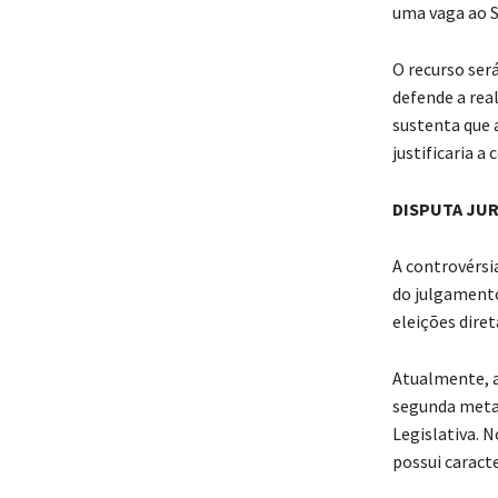
uma vaga ao S
O recurso ser
defende a rea
sustenta que 
justificaria a
DISPUTA JUR
A controvérsi
do julgamento
eleições diret
Atualmente, a
segunda metad
Legislativa. 
possui caract