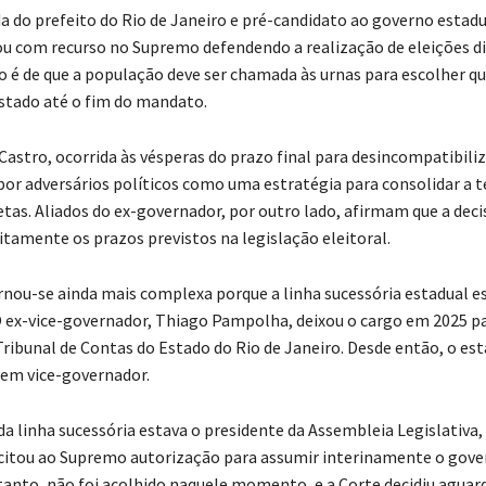
a do prefeito do Rio de Janeiro e pré-candidato ao governo estad
ou com recurso no Supremo defendendo a realização de eleições di
é de que a população deve ser chamada às urnas para escolher q
stado até o fim do mandato.
Castro, ocorrida às vésperas do prazo final para desincompatibiliz
por adversários políticos como uma estratégia para consolidar a t
etas. Aliados do ex-governador, por outro lado, afirmam que a dec
itamente os prazos previstos na legislação eleitoral.
rnou-se ainda mais complexa porque a linha sucessória estadual e
 ex-vice-governador, Thiago Pampolha, deixou o cargo em 2025 p
ribunal de Contas do Estado do Rio de Janeiro. Desde então, o es
em vice-governador.
da linha sucessória estava o presidente da Assembleia Legislativa
icitou ao Supremo autorização para assumir interinamente o gove
tanto, não foi acolhido naquele momento, e a Corte decidiu aguard