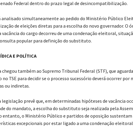
enado Federal dentro do prazo legal de desincompatibilização.
á analisado simultaneamente ao pedido do Ministério Público Eleit
lização de eleições diretas para a escolha do novo governador. O 
a vacância do cargo decorreu de uma condenação eleitoral, situaç
 consulta popular para definição do substituto.
ÍDICA E POLÍTICA
a chegou também ao Supremo Tribunal Federal (STF), que aguarda
 no TSE para decidir se o processo sucessório deverá ocorrer por 
as ou indiretas.
 legislação prevê que, em determinadas hipóteses de vacância oco
e do mandato, a escolha do substituto seja realizada pela Assem
No entanto, o Ministério Público e partidos de oposição sustentam
erísticas excepcionais por estar ligado a uma condenação eleitoral