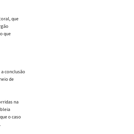
oral, que
órgão
ão que
 a conclusão
meio de
rridas na
bleia
 que o caso
.