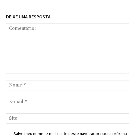
DEIXE UMA RESPOSTA
Comentário:
No
E-
mai
Sit
Salve meu nome, e-mail e site neste navegador para a próxima