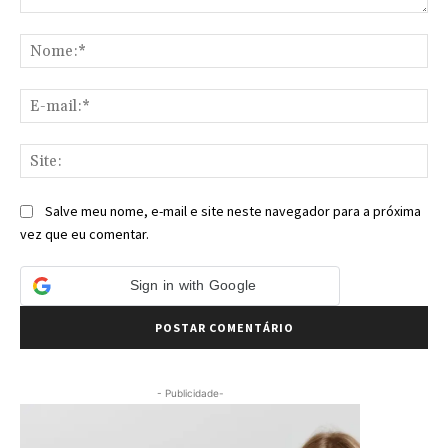
Comentário:
No
E-
mai
Sit
Salve meu nome, e-mail e site neste navegador para a próxima
vez que eu comentar.
Sign in with Google
- Publicidade-