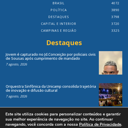
BRASIL
4072
POLÍTICA
3890
DESTAQUES
3798
CAPITAL E INTERIOR
3720
CAMPINAS E REGIÃO
3325
Destaques
Jovem é capturado no Jd.Conceição por policiais civis
de Sousas após cumprimento de mandado
7 agosto, 2026
Orquestra Sinfônica da Unicamp consolida trajetória
de inovação e difusão cultural
7 agosto, 2026
Este site utiliza cookies para personalizar conteúdos e garantir
sua melhor experiência de navegação no site. Ao continuar
navegando, você concorda com a nossa
Política de Privacidade
.
Todos os direitos reservados ao site Jornal Local® -
by