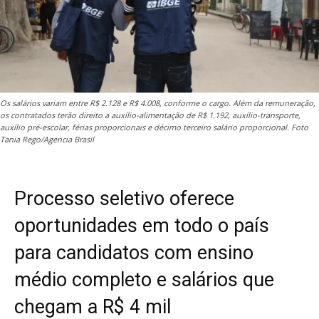
Os salários variam entre R$ 2.128 e R$ 4.008, conforme o cargo. Além da remuneração,
os contratados terão direito a auxílio-alimentação de R$ 1.192, auxílio-transporte,
auxílio pré-escolar, férias proporcionais e décimo terceiro salário proporcional. Foto
Tania Rego/Agencia Brasil
Processo seletivo oferece
oportunidades em todo o país
para candidatos com ensino
médio completo e salários que
chegam a R$ 4 mil