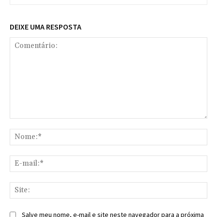
DEIXE UMA RESPOSTA
Comentário:
No
E-
mai
Sit
Salve meu nome, e-mail e site neste navegador para a próxima