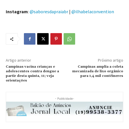
Instagram
:
@saboresdapraiabr
|
@ilhabelaconvention
Artigo anterior
Próximo artigo
Campinas vacina crianças e
Campinas amplia a coleta
adolescentes contra dengue a
mecanizada de lixo orgânico
partir desta quinta, 11; veja
para 1,4 mil contêineres
orientações
- Publicidade-