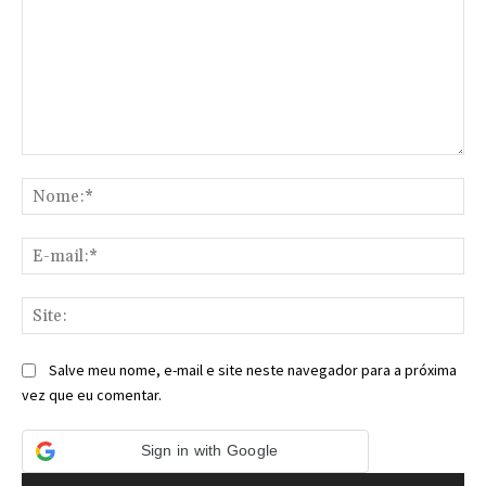
Comentário:
No
E-
mai
Sit
Salve meu nome, e-mail e site neste navegador para a próxima
vez que eu comentar.
Sign in with Google