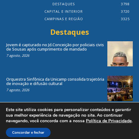
DESTAQUES
3798
CAPITAL E INTERIOR
3720
CAMPINAS E REGIÃO
3325
Destaques
Jovem é capturado no Jd.Conceição por policiais civis
de Sousas após cumprimento de mandado
7 agosto, 2026
Orquestra Sinfônica da Unicamp consolida trajetória
de inovação e difusão cultural
7 agosto, 2026
Este site utiliza cookies para personalizar conteúdos e garantir
sua melhor experiência de navegação no site. Ao continuar
navegando, você concorda com a nossa
Política de Privacidade
.
Todos os direitos reservados ao site Jornal Local® -
by
Agência Criosites (
Criação de Sites em Campinas
)
Concordar e fechar