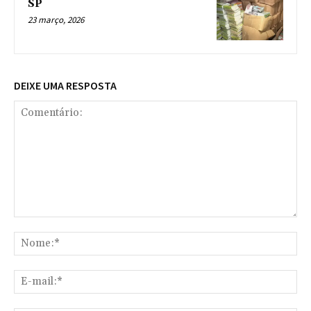
SP
23 março, 2026
DEIXE UMA RESPOSTA
Comentário:
No
E-
mai