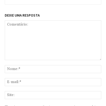
DEIXE UMA RESPOSTA
Comentário:
No
E-
mai
Sit